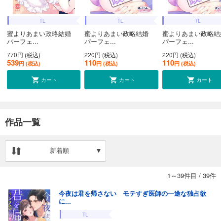
TL
TL
TL
蜜よりあまい政略結婚
蜜よりあまい政略結婚
蜜よりあまい政略
パーフェ...
パーフェ...
パーフェ...
770円 (税込)
220円 (税込)
220円 (税込)
539
110
110
円 (税込)
円 (税込)
円 (税込)
カート
カート
カート
作品一覧
新着順
1～39件目
/
39件
今夜は君を帰さない モテすぎ医師の一途な独占欲
に...
TL