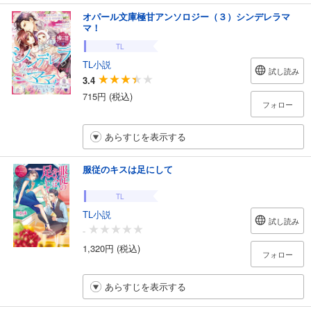
オパール文庫極甘アンソロジー（３）シンデレラマ
マ！
TL
TL小説
試し読み
3.4
715円 (税込)
フォロー
あらすじを表示する
服従のキスは足にして
TL
TL小説
試し読み
-
1,320円 (税込)
フォロー
あらすじを表示する