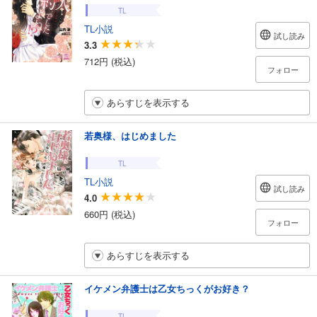
TL
TL小説
試し読み
3.3
712円 (税込)
フォロー
あらすじを表示する
若奥様、はじめました
TL
TL小説
試し読み
4.0
660円 (税込)
フォロー
あらすじを表示する
イケメン弁護士は乙女ちっくがお好き？
TL