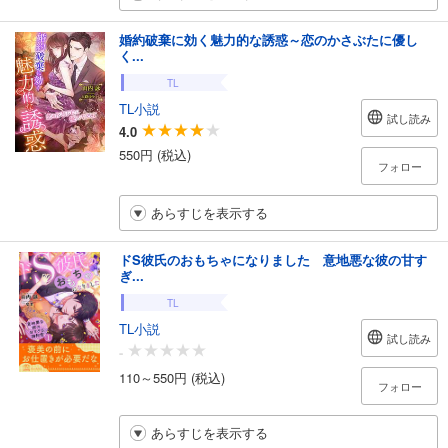
婚約破棄に効く魅力的な誘惑～恋のかさぶたに優し
く...
TL
TL小説
試し読み
4.0
550円 (税込)
フォロー
あらすじを表示する
ドS彼氏のおもちゃになりました 意地悪な彼の甘す
ぎ...
TL
TL小説
試し読み
-
110～550円 (税込)
フォロー
あらすじを表示する