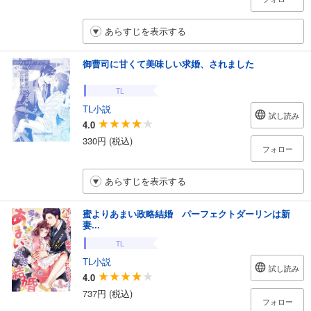
あらすじを表示する
御曹司に甘くて美味しい求婚、されました
TL
TL小説
試し読み
4.0
330円 (税込)
フォロー
あらすじを表示する
蜜よりあまい政略結婚 パーフェクトダーリンは新
妻...
TL
TL小説
試し読み
4.0
737円 (税込)
フォロー