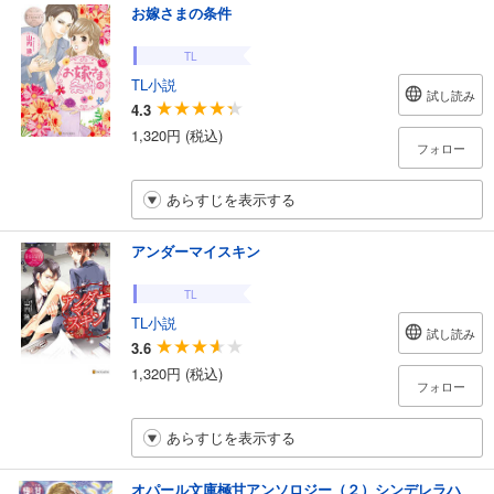
お嫁さまの条件
TL
TL小説
試し読み
4.3
1,320円 (税込)
フォロー
あらすじを表示する
アンダーマイスキン
TL
TL小説
試し読み
3.6
1,320円 (税込)
フォロー
あらすじを表示する
オパール文庫極甘アンソロジー（２）シンデレラハ