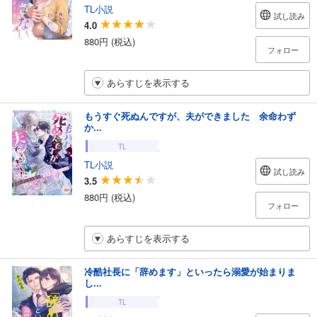
TL小説
試し読み
4.0
880円 (税込)
フォロー
あらすじを表示する
もうすぐ死ぬんですが、夫ができました 余命わず
か...
TL
TL小説
試し読み
3.5
880円 (税込)
フォロー
あらすじを表示する
冷酷社長に「辞めます」といったら溺愛が始まりま
し...
TL