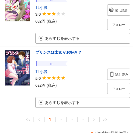
TL小説
試し読み
3.0
682円 (税込)
フォロー
あらすじを表示する
プリンスは太めがお好き？
TL
TL小説
試し読み
5.0
682円 (税込)
フォロー
あらすじを表示する
<<
<
1
・
・
・
>
>>
山内詠の詳細検索へ