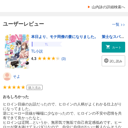
山内詠の詳細検索へ
ユーザーレビュー
一覧
>>
本日より、モテ同僚の妻になりました。 策士なスパダリの愛は止まらない！
TL
カート
TL小説
4.3
(3)
試し読み
そよ
購入済み
おもしろかった
ヒロイン目線のお話だったので、ヒロインの人柄がよくわかる仕上がり
になってました。
逆にヒーロー目線が極端に少なかったので、ヒロインの不安や恋情を共
有できて良かったなと。
ヒロインは迂闊…というか、無邪気で無垢で自己肯定感低めです。ヒー
ローが突き抜けてスパダリなので、自分に自信がない一般人ならそうな