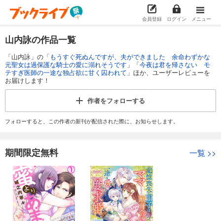
会員登録
ログイン
メニュー
山内詠の作品一覧
「山内詠」の「
もうすぐ死ぬんですが、夫ができました 余命わずかな
元聖女は過保護な騎士の愛に溺れそうです
」「
今夜は君を帰さない モ
テすぎ医師の一途な独占欲に甘く囚われて
」ほか、ユーザーレビューを
お届けします！
作者を
フォローする
フォローすると、この作者の新刊が配信された際に、お知らせします。
期間限定無料
一覧
>>