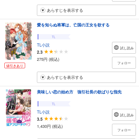
あらすじを表示する
愛を知らぬ将軍は、亡国の王女を欲する
TL
TL小説
試し読み
2.3
275円 (税込)
フォロー
値引きあり
あらすじを表示する
美味しい恋の始め方 強引社長の欲ばりな指先
TL
TL小説
試し読み
3.5
1,430円 (税込)
フォロー