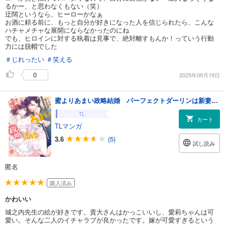
るかー、と思わなくもない（笑）
迂闊というなら、ヒーローかなぁ
お酒に頼る前に、もっと自分が好きになった人を信じられたら、こんな
ハチャメチャな展開にならなかったのにね
でも、ヒロインに対する執着は見事で、絶対離すもんか！っていう行動
力には脱帽でした
＃じれったい
＃笑える
0
2025年09月19日
蜜よりあまい政略結婚 パーフェクトダーリンは新妻をかわいがりすぎる【単行本版】【電子限定ペーパー付】
TL
カート
TLマンガ
3.6
(5)
試し読み
匿名
購入済み
かわいい
城之内先生の絵が好きです。貴大さんはかっこいいし、愛莉ちゃんは可
愛い。そんな二人のイチャラブが良かったです。嫁が可愛すぎるという