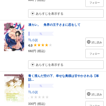
フォロー
あらすじを表示する
凄カレ。 角界の王子さまに恋をして
TL
TL小説
試し読み
4.0
682円 (税込)
フォロー
あらすじを表示する
青く澄んだ空の下、幸せな奥様は甘やかされる【単
話...
TL
TL小説
試し読み
-
330円 (税込)
フォロー