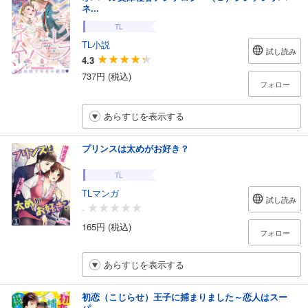
ネ...
TL
TL小説
試し読み
4.3
737円 (税込)
フォロー
あらすじを表示する
プリンスは太めがお好き？
TL
TLマンガ
試し読み
-
165円 (税込)
フォロー
あらすじを表示する
初恋（こじらせ）王子に捕まりました～恋人はスー
パ...