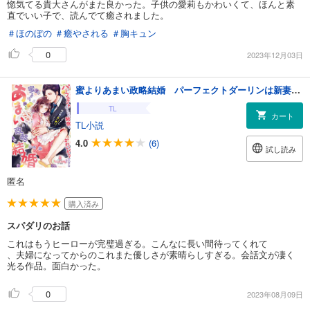
惚気てる貴大さんがまた良かった。子供の愛莉もかわいくて、ほんと素
直でいい子で、読んでて癒されました。
＃ほのぼの
＃癒やされる
＃胸キュン
0
2023年12月03日
蜜よりあまい政略結婚 パーフェクトダーリンは新妻をかわいがりすぎる
TL
カート
TL小説
4.0
(6)
試し読み
匿名
購入済み
スパダリのお話
これはもうヒーローが完璧過ぎる。こんなに長い間待ってくれて
、夫婦になってからのこれまた優しさが素晴らしすぎる。会話文が凄く
光る作品。面白かった。
0
2023年08月09日