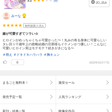
3.2
(5)
試し読み
みーな
無料版購入済み
嫁が可愛すぎてツラい☆
ヒロインがめっちゃくちゃ可愛かった〜！丸みの有る身体に可愛らしい
タレ目☆十歳年上の政略結婚の旦那様もイケメンかつ優しい！こんなに
可愛いヒロイン実はモテモテ？続きがきになる〜
＃萌え
＃ドキドキハラハラ
＃胸キュン
0
2023年02月17日
まるごと無料本！
激安セール
発売予定一覧
人気ランキング
新刊・続巻一覧
映像化作品