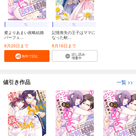
TL
TL
蜜よりあまい政略結婚
記憶喪失の王子はママに
パーフェ...
なった献...
8月20日まで
8月16日まで
試し読み
無料で読む
増量中
値引き作品
一覧
>>