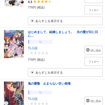
4.3
770円 (税込)
フォロー
あらすじを表示する
はじめまして、結婚しましょう。 夫の愛が日に日
に...
TL
TL小説
試し読み
-
770円 (税込)
フォロー
あらすじを表示する
鬼の愛贄 止まらない甘い発情
TL
TL小説
試し読み
-