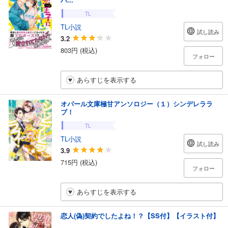
TL
TL小説
試し読み
3.2
803円 (税込)
フォロー
あらすじを表示する
オパール文庫極甘アンソロジー（１）シンデレララ
ブ！
TL
TL小説
試し読み
3.9
715円 (税込)
フォロー
あらすじを表示する
恋人(偽)契約でしたよね！？【SS付】【イラスト付】