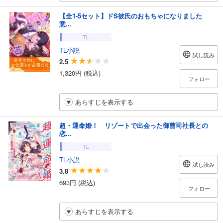
【全1-5セット】ドS彼氏のおもちゃになりました
意...
TL
TL小説
試し読み
2.5
1,320円 (税込)
フォロー
あらすじを表示する
超・運命婚！ リゾートで出会った御曹司社長との
恋...
TL
TL小説
試し読み
3.8
693円 (税込)
フォロー
あらすじを表示する