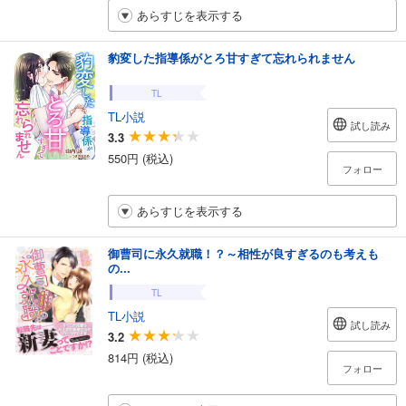
あらすじを表示する
豹変した指導係がとろ甘すぎて忘れられません
TL
TL小説
試し読み
3.3
550円 (税込)
フォロー
あらすじを表示する
御曹司に永久就職！？～相性が良すぎるのも考えも
の...
TL
TL小説
試し読み
3.2
814円 (税込)
フォロー