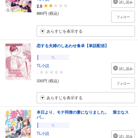
試し読み
2.0
880円 (税込)
フォロー
あらすじを表示する
恋する夫婦のしあわせ食卓【単話配信】
TL
TL小説
試し読み
-
330円 (税込)
フォロー
あらすじを表示する
本日より、モテ同僚の妻になりました。 策士なス
パ...
TL
TL小説
試し読み