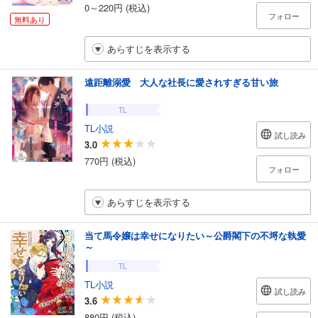
0～220円 (税込)
フォロー
無料あり
あらすじを表示する
遠距離溺愛 大人な社長に愛されすぎる甘い旅
TL
TL小説
試し読み
3.0
770円 (税込)
フォロー
あらすじを表示する
当て馬令嬢は幸せになりたい～公爵閣下の不埒な執愛
～
TL
TL小説
試し読み
3.6
880円 (税込)