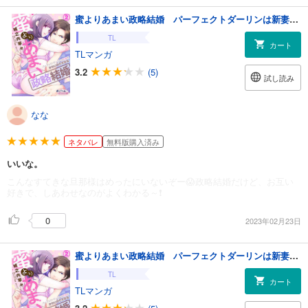
蜜よりあまい政略結婚 パーフェクトダーリンは新妻をかわいがりすぎる２
TL
カート
TLマンガ
3.2
(5)
試し読み
なな
ネタバレ
無料版購入済み
いいな。
こんなすてきな旦那様はめったにいないぞー😱政略結婚だけど、お互い
好きで、しあわせなのがよくわかる～❗️
0
2023年02月23日
蜜よりあまい政略結婚 パーフェクトダーリンは新妻をかわいがりすぎる２
TL
カート
TLマンガ