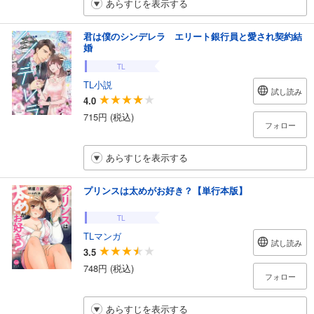
あらすじを表示する
君は僕のシンデレラ エリート銀行員と愛され契約結
婚
TL
TL小説
試し読み
4.0
715円 (税込)
フォロー
あらすじを表示する
プリンスは太めがお好き？【単行本版】
TL
TLマンガ
試し読み
3.5
748円 (税込)
フォロー
あらすじを表示する