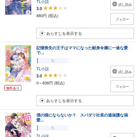
TL小説
試し読み
3.0
880円 (税込)
フォロー
あらすじを表示する
記憶喪失の王子はママになった献身令嬢に一途な愛
で...
TL
TL小説
試し読み
3.0
0～836円 (税込)
フォロー
無料あり
あらすじを表示する
僕の猫にならないか？ スパダリ社長の過保護な溺
愛...
TL
TL小説