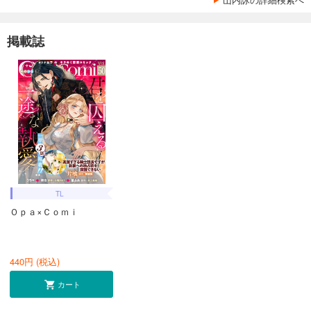
掲載誌
TL
Ｏｐａ×Ｃｏｍｉ
440
円 (税込)
カート