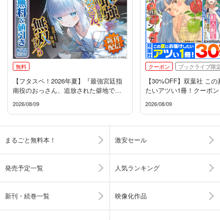
無料
クーポン
ブックライブ限
【フタスペ！2026年夏】『最強宮廷指
【30%OFF】双葉社 こ
南役のおっさん、追放された僻地で無
たいアツい1冊！クーポン
双する』新刊配信フェア
2026/08/09
2026/08/09
まるごと無料本！
激安セール
発売予定一覧
人気ランキング
新刊・続巻一覧
映像化作品