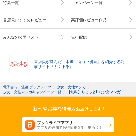
特集一覧
キャンペーン一覧
書店員おすすめレビュー
高評価レビュー作品
みんなの公開リスト
先行配信
書店員が選んだ「本当に面白い漫画」を紹介する記
事サイト『ぶくまる』
電子書籍・漫画 ブックライブ
〉
少女・女性マンガ
〉
少女・女性マンガキャンペーン一覧
〉
【無料】ちょっとHな少女マンガ
新刊やお得な情報
をお届けします！
ブックライブアプリ
アプリの通知でお得情報を受け取ろう！