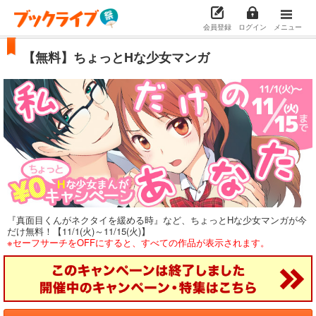
会員登録
ログイン
メニュー
【無料】ちょっとHな少女マンガ
『真面目くんがネクタイを緩める時』など、ちょっとHな少女マンガが今
だけ無料！【11/1(火)～11/15(火)】
※セーフサーチをOFFにすると、すべての作品が表示されます。