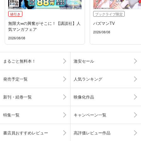
値引き
ブックライブ限定
無限大∞の興奮がそこに！【講談社】人
バズマンTV
気マンガフェア
2026/08/08
2026/08/08
まるごと無料本！
激安セール
発売予定一覧
人気ランキング
新刊・続巻一覧
映像化作品
特集一覧
キャンペーン一覧
書店員おすすめレビュー
高評価レビュー作品