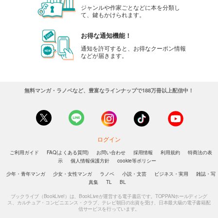
ジャンルや作家ごとなどに本を分類し
て、鍵もかけられます。
お得な通知機能！
通知を許可すると、お得なクーポン情報
などが届きます。
無料マンガ・ラノベなど、豊富なラインナップで188万冊以上配信中！
ログイン
ご利用ガイド
FAQ(よくある質問)
お問い合わせ
採用情報
利用規約
特商法の表
示
個人情報保護方針
cookie等ポリシー
少年・青年マンガ
少女・女性マンガ
ラノベ
小説・文芸
ビジネス・実用
雑誌・写
真集
TL
BL
ブックライブ（BookLive!）は、BookLiveが運営する電子書店です。TOPPANホールディング
ス、カルチュア・コンビニエンス・クラブ、テレビ朝日の出資を受け、日本最大級の電子書籍配
信サービスを行っています。