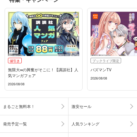
値引き
ブックライブ限定
無限大∞の興奮がそこに！【講談社】人
バズマンTV
気マンガフェア
2026/08/08
2026/08/08
まるごと無料本！
激安セール
発売予定一覧
人気ランキング