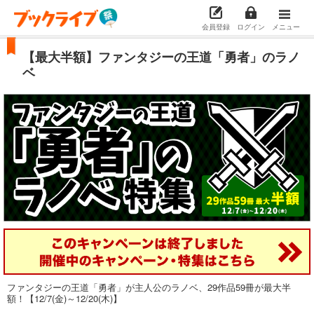
会員登録
ログイン
メニュー
【最大半額】ファンタジーの王道「勇者」のラノ
ベ
ファンタジーの王道「勇者」が主人公のラノベ、29作品59冊が最大半
額！【12/7(金)～12/20(木)】