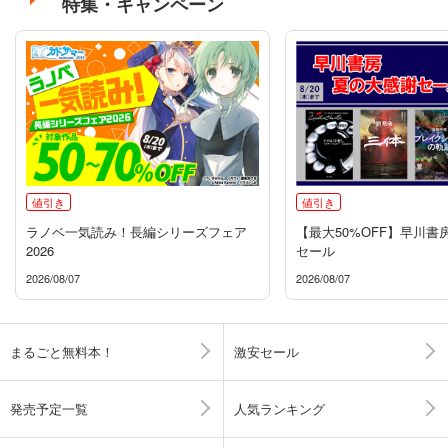
特集・キャンペーン
値引き
値引き
ラノベ一気読み！長編シリーズフェア
【最大50%OFF】早川書
2026
セール
2026/08/07
2026/08/07
まるごと無料本！
激安セール
発売予定一覧
人気ランキング