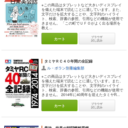
※この商品はタブレットなど大きいディスプレイ
を備えた端末で読むことに適しています。また、
文字だけを拡大することや、文字列のハイライ
ト、検索、辞書の参照、引用などの機能が使用で
きません。 「この町でＵＦＯがよく出る場所を
教え...
ブラウザ
カート
試し読み
タミヤＲＣ４０年間の全記録
ル・ボラン別冊編集部
※この商品はタブレットなど大きいディスプレイ
を備えた端末で読むことに適しています。また、
文字だけを拡大することや、文字列のハイライ
ト、検索、辞書の参照、引用などの機能が使用で
きません。 2014年に40周年を迎えたタミヤR...
ブラウザ
カート
試し読み
最強 世界の戦闘艦艇図鑑