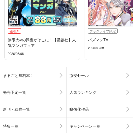
値引き
ブックライブ限定
無限大∞の興奮がそこに！【講談社】人
バズマンTV
気マンガフェア
2026/08/08
2026/08/08
まるごと無料本！
激安セール
発売予定一覧
人気ランキング
新刊・続巻一覧
映像化作品
特集一覧
キャンペーン一覧