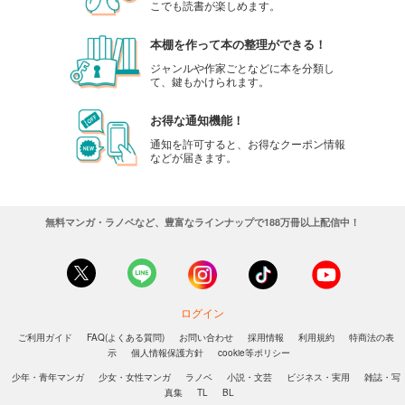
こでも読書が楽しめます。
本棚を作って本の整理ができる！
ジャンルや作家ごとなどに本を分類し
て、鍵もかけられます。
お得な通知機能！
通知を許可すると、お得なクーポン情報
などが届きます。
無料マンガ・ラノベなど、豊富なラインナップで188万冊以上配信中！
ログイン
ご利用ガイド
FAQ(よくある質問)
お問い合わせ
採用情報
利用規約
特商法の表
示
個人情報保護方針
cookie等ポリシー
少年・青年マンガ
少女・女性マンガ
ラノベ
小説・文芸
ビジネス・実用
雑誌・写
真集
TL
BL