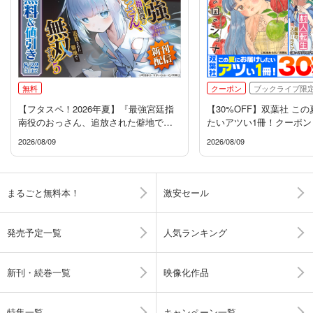
無料
クーポン
ブックライブ限
【フタスペ！2026年夏】『最強宮廷指
【30%OFF】双葉社 こ
南役のおっさん、追放された僻地で無
たいアツい1冊！クーポン
双する』新刊配信フェア
2026/08/09
2026/08/09
まるごと無料本！
激安セール
発売予定一覧
人気ランキング
新刊・続巻一覧
映像化作品
特集一覧
キャンペーン一覧