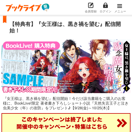
会員登録
ログイン
メニュー
【特典有】『女王様は、黒き禍を望む』配信開
始！
『女王様は、黒き禍を望む』配信開始！今だけ該当書籍をご購入のお客
様に、BookLive!限定 著者書き下ろしショート小説『天然失言王子と泣き
虫美少女（年）の攻防』をプレゼント♪【9/28(金)～10/25(木)】