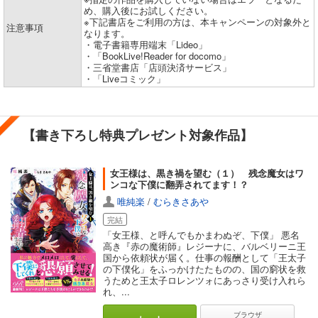
め、購入後にお試しください。
※下記書店をご利用の方は、本キャンペーンの対象外と
注意事項
なります。
・電子書籍専用端末「Lideo」
・「BookLive!Reader for docomo」
・三省堂書店「店頭決済サービス」
・「Liveコミック」
【書き下ろし特典プレゼント対象作品】
女王様は、黒き禍を望む（１） 残念魔女はワ
ンコな下僕に翻弄されてます！？
唯純楽
/
むらきさあや
完結
「女王様、と呼んでもかまわぬぞ、下僕」 悪名
高き『赤の魔術師』レジーナに、バルベリーニ王
国から依頼状が届く。仕事の報酬として「王太子
の下僕化」をふっかけたたものの、国の窮状を救
うためと王太子ロレンツォにあっさり受け入れら
れ、...
ブラウザ