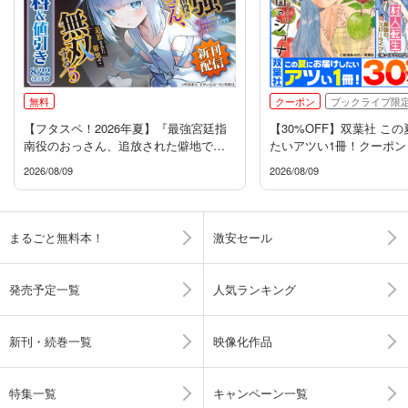
無料
クーポン
ブックライブ限
【フタスペ！2026年夏】『最強宮廷指
【30%OFF】双葉社 こ
南役のおっさん、追放された僻地で無
たいアツい1冊！クーポン
双する』新刊配信フェア
2026/08/09
2026/08/09
まるごと無料本！
激安セール
発売予定一覧
人気ランキング
新刊・続巻一覧
映像化作品
特集一覧
キャンペーン一覧