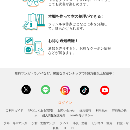
こでも読書が楽しめます。
本棚を作って本の整理ができる！
ジャンルや作家ごとなどに本を分類し
て、鍵もかけられます。
お得な通知機能！
通知を許可すると、お得なクーポン情報
などが届きます。
無料マンガ・ラノベなど、豊富なラインナップで188万冊以上配信中！
ログイン
ご利用ガイド
FAQ(よくある質問)
お問い合わせ
採用情報
利用規約
特商法の表
示
個人情報保護方針
cookie等ポリシー
少年・青年マンガ
少女・女性マンガ
ラノベ
小説・文芸
ビジネス・実用
雑誌・写
真集
TL
BL