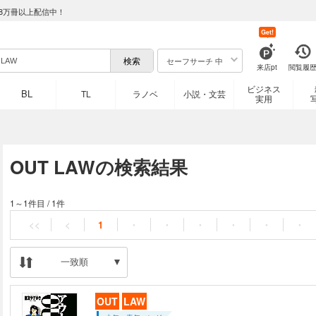
8万冊以上配信中！
Get!
セーフサーチ 中
来店pt
閲覧履
ビジネス
BL
TL
ラノベ
小説・文芸
実用
OUT LAWの検索結果
1～1件目
/
1件
<<
<
1
・
・
・
・
・
・
一致順
OUT
LAW