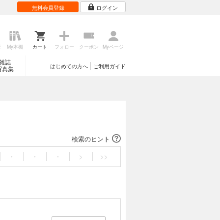
無料会員登録
ログイン
歴
My本棚
カート
フォロー
クーポン
Myページ
雑誌
はじめての方へ
ご利用ガイド
写真集
検索のヒント
・
・
・
>
>>