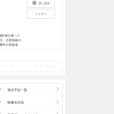
試し読み
フォロー
婚約者を救って
主・石原珠緒の
事件の容疑者と
るということだ
彼の態度や話
がなく、アリバ
が、検察側が強
・
・
・
>
>>
発売予定一覧
映像化作品