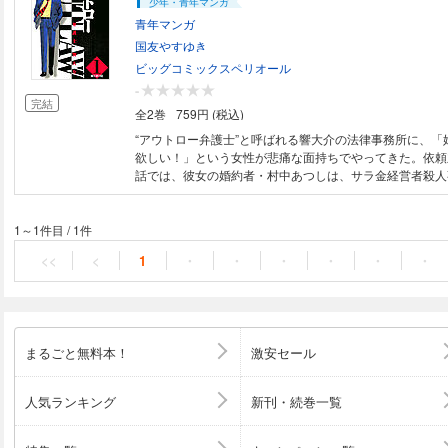
少年・青年マンガ
青年マンガ
国友やすゆき
ビッグコミックスペリオール
-
完結
全2巻
759円 (税込)
“アウトロー弁護士”と呼ばれる響大介の法律事務所に、「
欲しい！」という女性が悲痛な面持ちでやってきた。依頼
話では、彼女の婚約者・村中あつしは、サラ金経営者殺人
して挙げられ、当日のアリバイがないため、拘留されてい
った。依頼を引き受けた大介は、村上と接見するのだが、
に、何か釈然としない気持ちを抱く。それでも、物的証拠
1～1件目
/
1件
イさえ証明できれば村上を釈放できると大介は考えていた
<<
<
1
・
・
・
・
・
・
引に村上を起訴しようと動きはじめ……
まるごと無料本！
激安セール
人気ランキング
新刊・続巻一覧