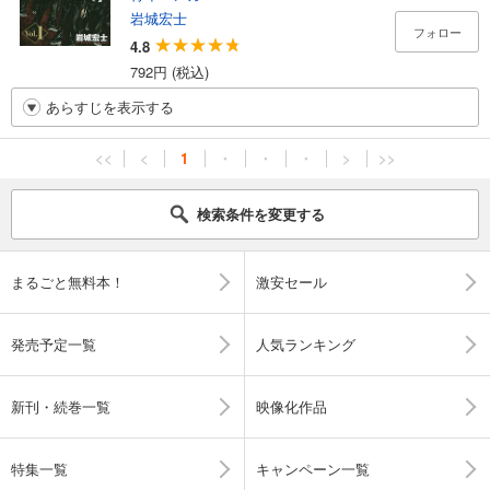
岩城宏士
フォロー
4.8
792円 (税込)
あらすじを表示する
<<
<
1
・
・
・
>
>>
検索条件を変更する
まるごと無料本！
激安セール
発売予定一覧
人気ランキング
新刊・続巻一覧
映像化作品
特集一覧
キャンペーン一覧