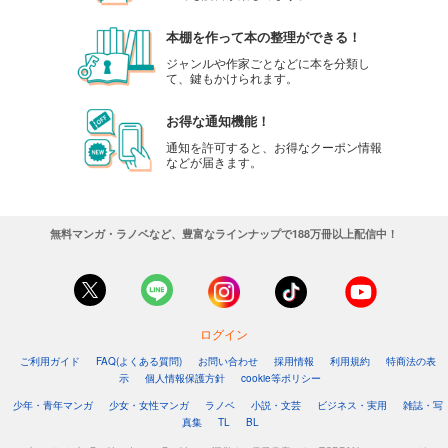
本棚を作って本の整理ができる！
ジャンルや作家ごとなどに本を分類し
て、鍵もかけられます。
お得な通知機能！
通知を許可すると、お得なクーポン情報
などが届きます。
無料マンガ・ラノベなど、豊富なラインナップで188万冊以上配信中！
ログイン
ご利用ガイド
FAQ(よくある質問)
お問い合わせ
採用情報
利用規約
特商法の表
示
個人情報保護方針
cookie等ポリシー
少年・青年マンガ
少女・女性マンガ
ラノベ
小説・文芸
ビジネス・実用
雑誌・写
真集
TL
BL