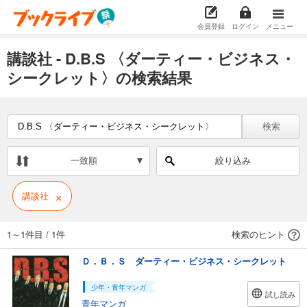
会員登録
ログイン
メニュー
講談社 - D.B.S 〈ダーティー・ビジネス・
シークレット〉の検索結果
検索
一致順
絞り込み
×
講談社
1～1件目
/
1件
検索のヒント
Ｄ．Ｂ．Ｓ ダーティー・ビジネス・シークレット
少年・青年マンガ
試し読み
青年マンガ