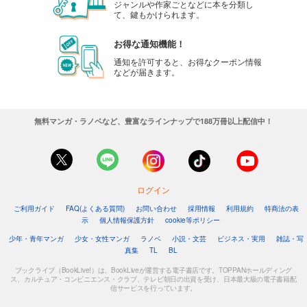
ジャンルや作家ごとなどに本を分類し
て、鍵もかけられます。
お得な通知機能！
通知を許可すると、お得なクーポン情報
などが届きます。
無料マンガ・ラノベなど、豊富なラインナップで188万冊以上配信中！
ログイン
ご利用ガイド
FAQ(よくある質問)
お問い合わせ
採用情報
利用規約
特商法の表
示
個人情報保護方針
cookie等ポリシー
少年・青年マンガ
少女・女性マンガ
ラノベ
小説・文芸
ビジネス・実用
雑誌・写
真集
TL
BL
ブックライブ（BookLive!）は、BookLiveが運営する電子書店です。TOPPANホールディング
ス、カルチュア・コンビニエンス・クラブ、テレビ朝日の出資を受け、日本最大級の電子書籍配
信サービスを行っています。