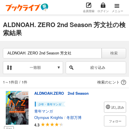
会員登録
ログイン
メニュー
ALDNOAH. ZERO 2nd Season 芳文社の検
索結果
検索
一致順
絞り込み
1～1件目
/
1件
検索のヒント
ALDNOAH.ZERO 2nd Season
少年・青年マンガ
試し読み
青年マンガ
Olympus Knights
/
冬部万博
フォロー
4.3
完結