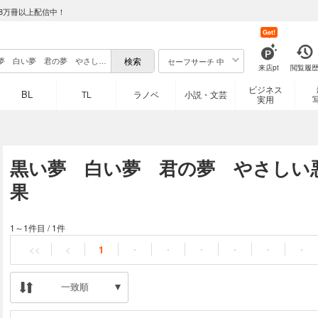
8万冊以上配信中！
Get!
セーフサーチ 中
来店pt
閲覧履
ビジネス
BL
TL
ラノベ
小説・文芸
実用
黒い夢 白い夢 君の夢 やさしい
果
1～1件目
/
1件
<<
<
1
・
・
・
・
・
・
一致順