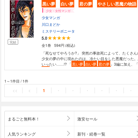
黒い夢
白い夢
君の夢
やさしい悪魔の物語
少女・女性マンガ
少女マンガ
川口まどか
ミステリーボニータ
5.0
完結
全1巻
594円 (税込)
「死なせてやろうか?」 突然の事故死によって、たくさん
少女の夢の中に現れたのは、冷たい目をした悪魔だった。
いったい……!? 「
黒い夢
白い夢
君の夢
」3編に加え、
物語
夢こそ武器」「
やさしい悪魔の物語
シェキナ・ベイ
1～1件目
/
1件
<<
<
1
・
・
・
・
・
・
まるごと無料本！
激安セール
人気ランキング
新刊・続巻一覧