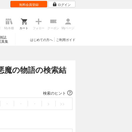
無料会員登録
ログイン
歴
My本棚
カート
フォロー
クーポン
Myページ
雑誌
はじめての方へ
ご利用ガイド
写真集
悪魔の物語の検索結
検索のヒント
・
・
・
>
>>