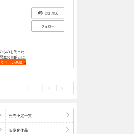
試し読み
フォロー
のものを失った
悪魔の目的とは
「
やさしい悪魔の
ビー」を収録。
・
・
・
>
>>
発売予定一覧
映像化作品