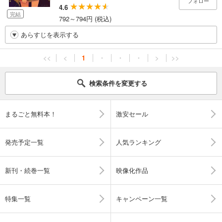
フォロー
4.6
完結
792～794円 (税込)
あらすじを表示する
<<
<
1
・
・
・
>
>>
検索条件を変更する
まるごと無料本！
激安セール
発売予定一覧
人気ランキング
新刊・続巻一覧
映像化作品
特集一覧
キャンペーン一覧