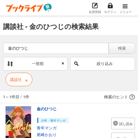
会員登録
ログイン
メニュー
講談社 - 金のひつじの検索結果
検索
一致順
絞り込み
×
講談社
1～1件目
/
1件
検索のヒント
金のひつじ
少年・青年マンガ
試し読み
青年マンガ
尾崎かおり