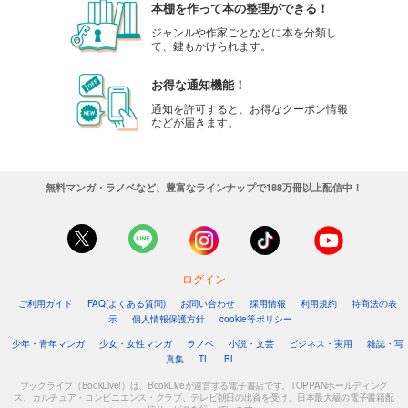
本棚を作って本の整理ができる！
ジャンルや作家ごとなどに本を分類し
て、鍵もかけられます。
お得な通知機能！
通知を許可すると、お得なクーポン情報
などが届きます。
無料マンガ・ラノベなど、豊富なラインナップで188万冊以上配信中！
ログイン
ご利用ガイド
FAQ(よくある質問)
お問い合わせ
採用情報
利用規約
特商法の表
示
個人情報保護方針
cookie等ポリシー
少年・青年マンガ
少女・女性マンガ
ラノベ
小説・文芸
ビジネス・実用
雑誌・写
真集
TL
BL
ブックライブ（BookLive!）は、BookLiveが運営する電子書店です。TOPPANホールディング
ス、カルチュア・コンビニエンス・クラブ、テレビ朝日の出資を受け、日本最大級の電子書籍配