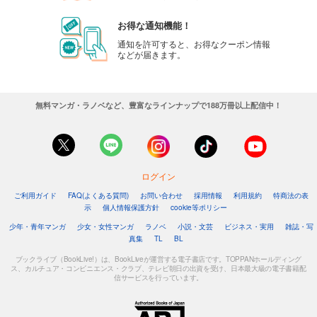
お得な通知機能！
通知を許可すると、お得なクーポン情報
などが届きます。
無料マンガ・ラノベなど、豊富なラインナップで188万冊以上配信中！
ログイン
ご利用ガイド
FAQ(よくある質問)
お問い合わせ
採用情報
利用規約
特商法の表
示
個人情報保護方針
cookie等ポリシー
少年・青年マンガ
少女・女性マンガ
ラノベ
小説・文芸
ビジネス・実用
雑誌・写
真集
TL
BL
ブックライブ（BookLive!）は、BookLiveが運営する電子書店です。TOPPANホールディング
ス、カルチュア・コンビニエンス・クラブ、テレビ朝日の出資を受け、日本最大級の電子書籍配
信サービスを行っています。