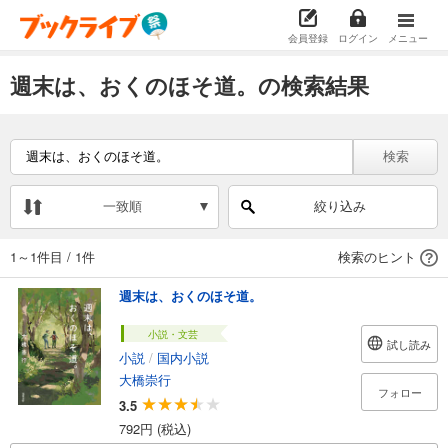
会員登録
ログイン
メニュー
週末は、おくのほそ道。の検索結果
検索
一致順
絞り込み
1～1件目
/
1件
検索のヒント
週末は、おくのほそ道。
小説・文芸
試し読み
小説
/
国内小説
大橋崇行
フォロー
3.5
792円 (税込)