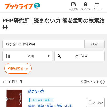
会員登録
ログイン
メニュー
PHP研究所 - 読まない力 養老孟司の検索結
果
検索
一致順
絞り込み
×
PHP研究所
1～1件目
/
1件
検索のヒント
読まない力
ビジネス・実用
試し読み
学術・語学
/
哲学・宗教・心理