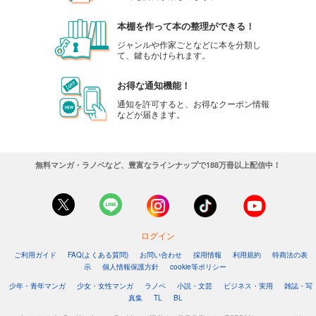
本棚を作って本の整理ができる！
ジャンルや作家ごとなどに本を分類し
て、鍵もかけられます。
お得な通知機能！
通知を許可すると、お得なクーポン情報
などが届きます。
無料マンガ・ラノベなど、豊富なラインナップで188万冊以上配信中！
ログイン
ご利用ガイド
FAQ(よくある質問)
お問い合わせ
採用情報
利用規約
特商法の表
示
個人情報保護方針
cookie等ポリシー
少年・青年マンガ
少女・女性マンガ
ラノベ
小説・文芸
ビジネス・実用
雑誌・写
真集
TL
BL