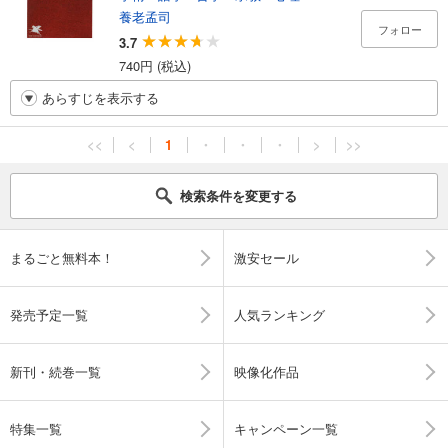
養老孟司
フォロー
3.7
740円 (税込)
あらすじを表示する
<<
<
1
・
・
・
>
>>
検索条件を変更する
まるごと無料本！
激安セール
発売予定一覧
人気ランキング
新刊・続巻一覧
映像化作品
特集一覧
キャンペーン一覧