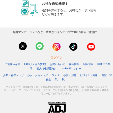
お得な通知機能！
通知を許可すると、お得なクーポン情報
などが届きます。
無料マンガ・ラノベなど、豊富なラインナップで188万冊以上配信中！
ログイン
ご利用ガイド
FAQ(よくある質問)
お問い合わせ
採用情報
利用規約
特商法の表
示
個人情報保護方針
cookie等ポリシー
少年・青年マンガ
少女・女性マンガ
ラノベ
小説・文芸
ビジネス・実用
雑誌・写
真集
TL
BL
ブックライブ（BookLive!）は、BookLiveが運営する電子書店です。TOPPANホールディング
ス、カルチュア・コンビニエンス・クラブ、テレビ朝日の出資を受け、日本最大級の電子書籍配
信サービスを行っています。