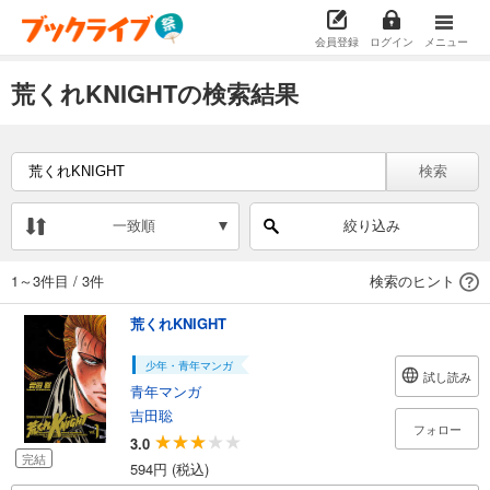
会員登録
ログイン
メニュー
荒くれKNIGHTの検索結果
検索
一致順
絞り込み
1～3件目
/
3件
検索のヒント
荒くれKNIGHT
少年・青年マンガ
試し読み
青年マンガ
吉田聡
フォロー
3.0
完結
594円 (税込)