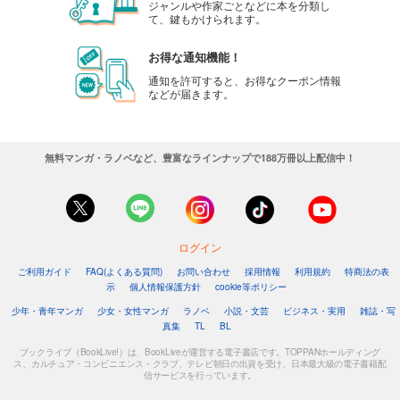
ジャンルや作家ごとなどに本を分類し
て、鍵もかけられます。
お得な通知機能！
通知を許可すると、お得なクーポン情報
などが届きます。
無料マンガ・ラノベなど、豊富なラインナップで188万冊以上配信中！
ログイン
ご利用ガイド
FAQ(よくある質問)
お問い合わせ
採用情報
利用規約
特商法の表
示
個人情報保護方針
cookie等ポリシー
少年・青年マンガ
少女・女性マンガ
ラノベ
小説・文芸
ビジネス・実用
雑誌・写
真集
TL
BL
ブックライブ（BookLive!）は、BookLiveが運営する電子書店です。TOPPANホールディング
ス、カルチュア・コンビニエンス・クラブ、テレビ朝日の出資を受け、日本最大級の電子書籍配
信サービスを行っています。