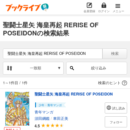
会員登録
ログイン
メニュー
聖闘士星矢 海皇再起 RERISE OF
POSEIDONの検索結果
検索
一致順
絞り込み
1～1件目
/
1件
検索のヒント
聖闘士星矢 海皇再起 RERISE OF POSEIDON
少年・青年マンガ
試し読み
青年マンガ
須田綱鑑
/
車田正美
フォロー
4.5
無料あり