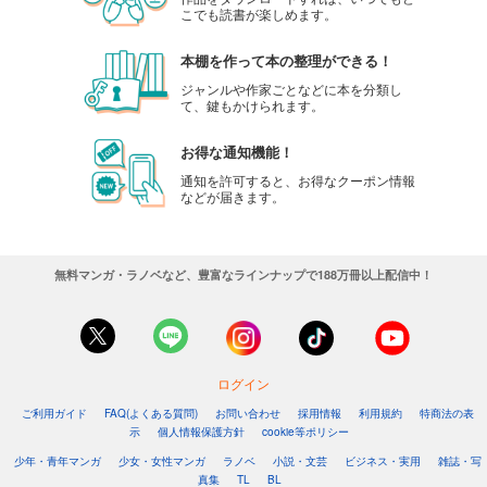
こでも読書が楽しめます。
本棚を作って本の整理ができる！
ジャンルや作家ごとなどに本を分類し
て、鍵もかけられます。
お得な通知機能！
通知を許可すると、お得なクーポン情報
などが届きます。
無料マンガ・ラノベなど、豊富なラインナップで188万冊以上配信中！
ログイン
ご利用ガイド
FAQ(よくある質問)
お問い合わせ
採用情報
利用規約
特商法の表
示
個人情報保護方針
cookie等ポリシー
少年・青年マンガ
少女・女性マンガ
ラノベ
小説・文芸
ビジネス・実用
雑誌・写
真集
TL
BL