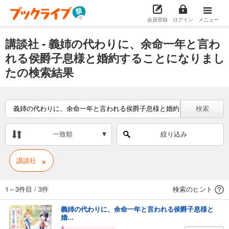
会員登録
ログイン
メニュー
講談社 - 義姉の代わりに、余命一年と言わ
れる侯爵子息様と婚約することになりまし
たの検索結果
検索
一致順
絞り込み
×
講談社
1～3件目
/
3件
検索のヒント
義姉の代わりに、余命一年と言われる侯爵子息様と
婚...