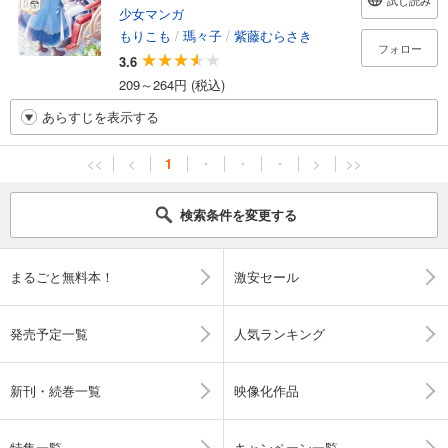
試し読み
少女マンガ
もりこも
/
瑪々子
/
紫藤むらさき
フォロー
3.6
209～264円 (税込)
あらすじを表示する
<<
<
1
・
・
・
>
>>
検索条件を変更する
まるごと無料本！
激安セール
発売予定一覧
人気ランキング
新刊・続巻一覧
映像化作品
特集一覧
キャンペーン一覧