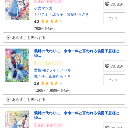
少女・女性マンガ
試し読み
少女マンガ
もりこも
/
瑪々子
/
紫藤むらさき
フォロー
4.3
792円 (税込)
あらすじを表示する
義姉の代わりに、余命一年と言われる侯爵子息様と
婚...
ラノベ
試し読み
女性向けライトノベル
瑪々子
/
紫藤むらさき
フォロー
3.6
1,265～1,650円 (税込)
あらすじを表示する
義姉の代わりに、余命一年と言われる侯爵子息様と
婚...
少女・女性マンガ