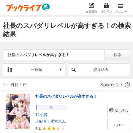
会員登録
ログイン
メニュー
社長のスパダリレベルが高すぎる！の検索
結果
検索
一致順
絞り込み
1～1件目
/
1件
検索のヒント
社長のスパダリレベルが高すぎる！
TL
試し読み
TL小説
玉紀直
/
氷堂れん
フォロー
3.4