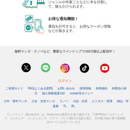
ジャンルや作家ごとなどに本を分類し
て、鍵もかけられます。
お得な通知機能！
通知を許可すると、お得なクーポン情報
などが届きます。
無料マンガ・ラノベなど、豊富なラインナップで188万冊以上配信中！
ログイン
ご利用ガイド
FAQ(よくある質問)
お問い合わせ
採用情報
利用規約
特商法の表
示
個人情報保護方針
cookie等ポリシー
少年・青年マンガ
少女・女性マンガ
ラノベ
小説・文芸
ビジネス・実用
雑誌・写
真集
TL
BL
ブックライブ（BookLive!）は、BookLiveが運営する電子書店です。TOPPANホールディング
ス、カルチュア・コンビニエンス・クラブ、テレビ朝日の出資を受け、日本最大級の電子書籍配
信サービスを行っています。