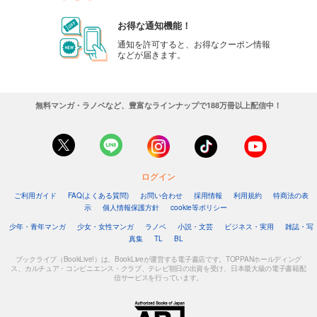
お得な通知機能！
通知を許可すると、お得なクーポン情報
などが届きます。
無料マンガ・ラノベなど、豊富なラインナップで188万冊以上配信中！
ログイン
ご利用ガイド
FAQ(よくある質問)
お問い合わせ
採用情報
利用規約
特商法の表
示
個人情報保護方針
cookie等ポリシー
少年・青年マンガ
少女・女性マンガ
ラノベ
小説・文芸
ビジネス・実用
雑誌・写
真集
TL
BL
ブックライブ（BookLive!）は、BookLiveが運営する電子書店です。TOPPANホールディング
ス、カルチュア・コンビニエンス・クラブ、テレビ朝日の出資を受け、日本最大級の電子書籍配
信サービスを行っています。