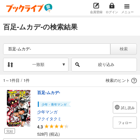
会員登録
ログイン
メニュー
百足-ムカデ-の検索結果
検索
一致順
絞り込み
1～1件目
/
1件
検索のヒント
百足-ムカデ-
少年・青年マンガ
試し読み
少年マンガ
フクイタクミ
フォロー
4.3
完結
528円 (税込)