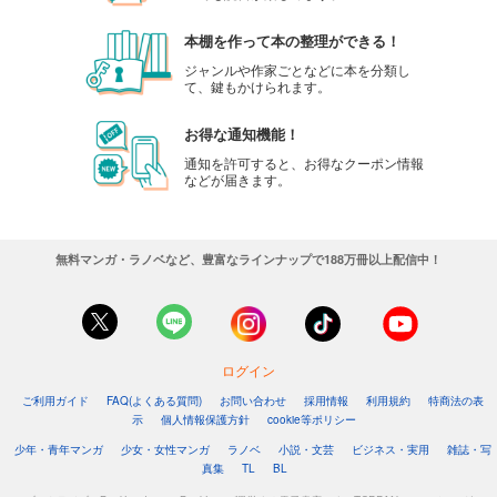
本棚を作って本の整理ができる！
ジャンルや作家ごとなどに本を分類し
て、鍵もかけられます。
お得な通知機能！
通知を許可すると、お得なクーポン情報
などが届きます。
無料マンガ・ラノベなど、豊富なラインナップで188万冊以上配信中！
ログイン
ご利用ガイド
FAQ(よくある質問)
お問い合わせ
採用情報
利用規約
特商法の表
示
個人情報保護方針
cookie等ポリシー
少年・青年マンガ
少女・女性マンガ
ラノベ
小説・文芸
ビジネス・実用
雑誌・写
真集
TL
BL