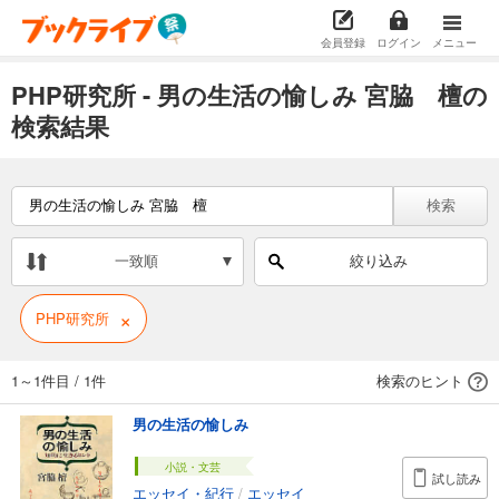
会員登録
ログイン
メニュー
PHP研究所 - 男の生活の愉しみ 宮脇 檀の
検索結果
検索
一致順
絞り込み
×
PHP研究所
1～1件目
/
1件
検索のヒント
男の生活の愉しみ
小説・文芸
試し読み
エッセイ・紀行
/
エッセイ