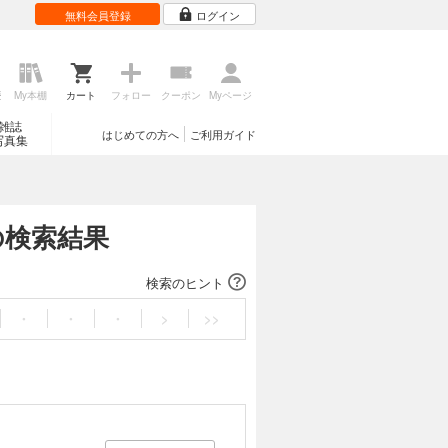
無料会員登録
ログイン
歴
My本棚
カート
フォロー
クーポン
Myページ
雑誌
はじめての方へ
ご利用ガイド
写真集
-の検索結果
検索のヒント
・
・
・
>
>>