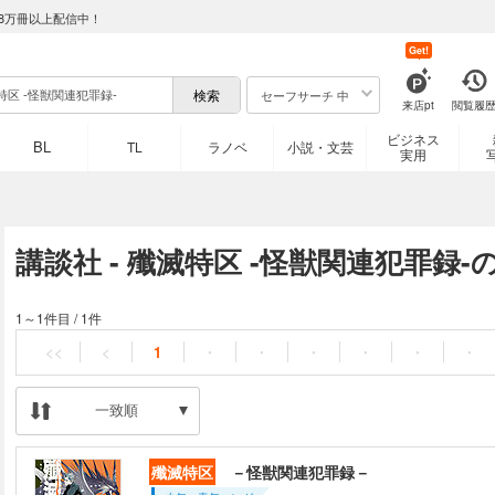
8万冊以上配信中！
Get!
セーフサーチ 中
来店pt
閲覧履
ビジネス
BL
TL
ラノベ
小説・文芸
実用
講談社 - 殲滅特区 -怪獣関連犯罪録
1～1件目
/
1件
<<
<
1
・
・
・
・
・
・
一致順
殲滅特区
－怪獣関連犯罪録－