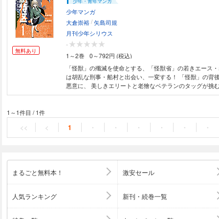
少年・青年マンガ
少年マンガ
/
大倉崇裕
矢島司規
月刊少年シリウス
-
無料あり
1～2巻
0～792円 (税込)
「怪獣」の殲滅を使命とする、「怪獣省」の若きエース・
は胡乱な刑事・船村と出会い、一変する！ 「怪獣」の背
悪意に、 美しきエリートと老獪なベテランのタッグが挑
1～1件目
/
1件
<<
<
1
・
・
・
・
・
・
まるごと無料本！
激安セール
人気ランキング
新刊・続巻一覧