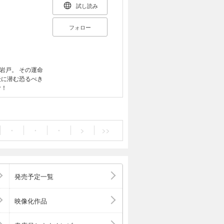
試し読み
フォロー
岩戸。 その運命
後に潜む恐るべき
む！
・
・
・
>
>>
発売予定一覧
映像化作品