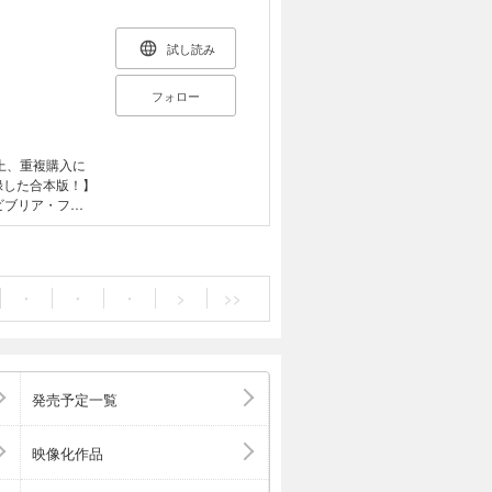
試し読み
フォロー
上、重複購入に
録した合本版！】
ビブリア・ファ
収録書籍) 本好
ん～第五部「女
選んでいられま
・
・
・
>
>>
なるためには手段
の下剋上～司書に
身IV」 本好き
～第五部「女神
選んでいられませ
発売予定一覧
るためには手段を
下剋上～司書に
VIII」
本好
映像化作品
ん～第五部「女
を選んでいられま