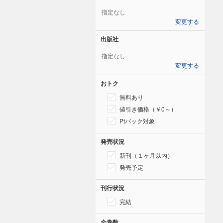
指定なし
変更する
出版社
指定なし
変更する
おトク
無料あり
値引き価格（￥0～）
Ptバック対象
発売状況
新刊（１ヶ月以内）
発売予定
刊行状況
完結
全巻数