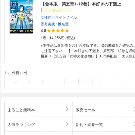
【合本版 第五部1-12巻】本好きの下剋上
ラノベ
女性向けライトノベル
/
香月美夜
椎名優
4.8
1巻
14,256円 (税込)
※本作品は最新作を含む合本版です。収録書籍をご確認の
ご注意下さい。 【「本好きの下剋上」第五部1-12巻を収
最新刊【第五部「女神の化身XII」】と同時配信！ 大人気
ンタジー！ ついにシリーズ最終章「第五部」開幕！ ※本電子書籍は「本好
きの下剋上」第五部1-12巻を1冊にまとめた合本版です。 (
きの下剋上～司書になるためには手段を選んでいられませ
1～1件目
/
1件
神の化身I」 本好きの下剋上～司書になるためには手段を
<<
<
1
・
・
・
・
・
・
せん～第五部「女神の化身II」 本好きの下剋上～司書に
を選んでいられません～第五部「女神の化身III」 本好き
なるためには手段を選んでいられません～第五部「女神の化
の下剋上～司書になるためには手段を選んでいられません
の化身V」 本好きの下剋上～司書になるためには手段を
まるごと無料本！
激安セール
ん～第五部「女神の化身VI」 本好きの下剋上～司書にな
選んでいられません～第五部「女神の化身VII」
本好きの
なるためには手段を選んでいられません～第五部「女神の化身
人気ランキング
新刊・続巻一覧
きの下剋上～司書になるためには手段を選んでいられませ
神の化身IX」 本好きの下剋上～司書になるためには手段