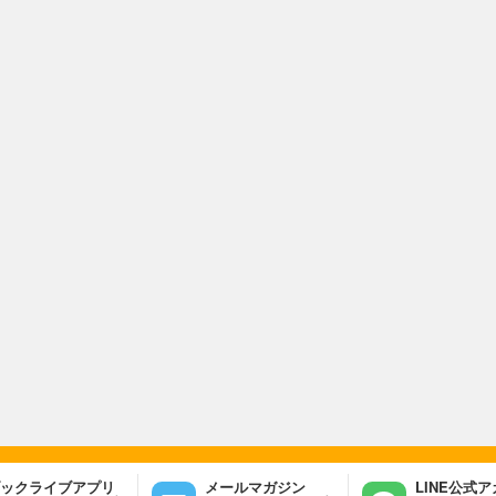
ックライブアプリ
メールマガジン
LINE公式