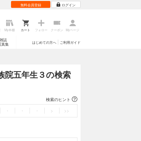
無料会員登録
ログイン
歴
My本棚
カート
フォロー
クーポン
Myページ
雑誌
はじめての方へ
ご利用ガイド
写真集
族院五年生３の検索
検索のヒント
・
・
・
>
>>