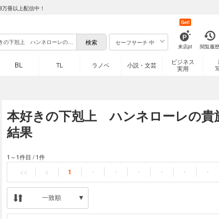
8万冊以上配信中！
Get!
セーフサーチ 中
来店pt
閲覧履
ビジネス
BL
TL
ラノベ
小説・文芸
実用
本好きの下剋上 ハンネローレの貴
結果
1～1件目
/
1件
<<
<
1
・
・
・
・
・
・
一致順