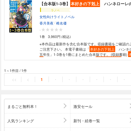
【合本版1-3巻】
本好きの下剋上
ハンネローレの
ラノベ
女性向けライトノベル
/
香月美夜
椎名優
-
1巻
3,960円 (税込)
※本作品は最新作を含む合本版です。収録書籍をご確認の
ご注意下さい。 本電子書籍は「
本好きの下剋上
ハンネロ
五年生」1-3巻を1冊にまとめた合本版です。 (収録書籍)
上
ハンネローレの貴族院五年生1
本好きの下剋上
ハン
院五年生2
本好きの下剋上
ハンネローレの貴族院五年生3 ローゼマ
様にご相談するのです！ 『女神の化身』の親友が婚約者
1～1件目
/
1件
奔走する、恋愛バトルファンタジー開幕！ ユルゲンシュミットに初の未
<<
<
1
・
・
・
・
・
・
成年領主が就任してから約半年。今年の貴族院では、第一
たダンケルフェルガーの領主候補生ーーハンネローレが頭
ちょっと気弱で間の悪い彼女が、婚約者候補達から結婚
ればならない。 父親が決めた幼馴染みのケントリプス
とどまらず、求婚してくる異母弟のラオフェレーグ、他領
まるごと無料本！
激安セール
オルトヴィーン、縁深いヴィルフリートなど続々と候補
それは「縁結びの女神の握る糸」がもたらす波乱の幕開け
ゼマイン様にご相談するのです！」 『女神の化身』の親
人気ランキング
新刊・続巻一覧
るために奔走する、時空を越えた恋愛バトルファンタジー