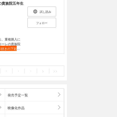
貴族院五年生
試し読み
フォロー
上、重複購入に
ーレの貴族院
本好きの下剋
ネローレの貴族
イン
を決めるために
・
・
・
>
>>
位の領地となっ
を抱えていた。
相手を決めなけ
かラザンタルクに
の領主候補生・
発売予定一覧
者達が現れる。
だった！ 「ロー
友が婚約者を決め
映像化作品
開幕！