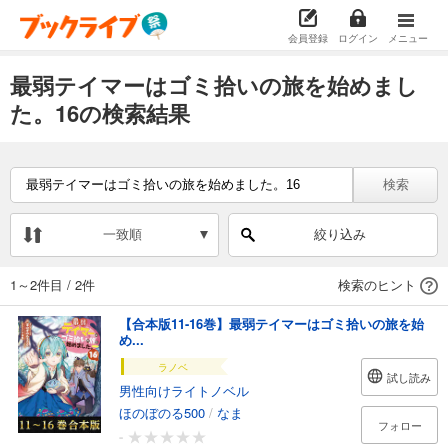
会員登録
ログイン
メニュー
最弱テイマーはゴミ拾いの旅を始めまし
た。16の検索結果
検索
一致順
絞り込み
1～2件目
/
2件
検索のヒント
【合本版11-16巻】最弱テイマーはゴミ拾いの旅を始
め...
ラノベ
試し読み
男性向けライトノベル
ほのぼのる500
/
なま
フォロー
-