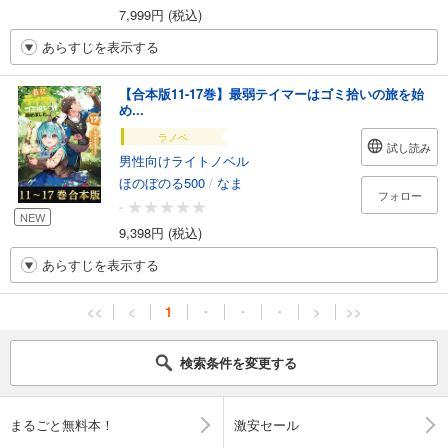
7,999円 (税込)
あらすじを表示する
【合本版11-17巻】最弱テイマーはゴミ拾いの旅を始
め...
ラノベ
試し読み
男性向けライトノベル
ほのぼのる500
/
なま
フォロー
-
NEW
9,398円 (税込)
あらすじを表示する
<<
<
1
・
・
・
>
>>
検索条件を変更する
まるごと無料本！
激安セール