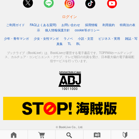
ログイン
ご利用ガイド
FAQ(よくある質問)
お問い合わせ
採用情報
利用規約
特商法の表
示
個人情報保護方針
cookie等ポリシー
少年・青年マンガ
少女・女性マンガ
ラノベ
小説・文芸
ビジネス・実用
雑誌・写
真集
TL
BL
ブックライブ（BookLive!）は、BookLiveが運営する電子書店です。TOPPANホールディング
ス、カルチュア・コンビニエンス・クラブ、テレビ朝日の出資を受け、日本最大級の電子書籍配
信サービスを行っています。
© BookLive Co., Ltd.