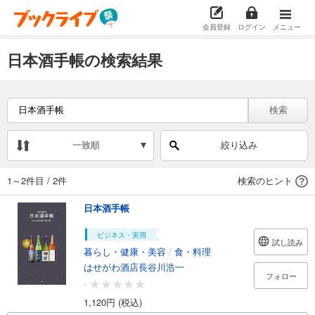
会員登録
ログイン
メニュー
日本酒手帳の検索結果
検索
一致順
絞り込み
1～2件目
/
2件
検索のヒント
日本酒手帳
ビジネス・実用
試し読み
暮らし・健康・美容
/
食・料理
はせがわ酒店長谷川浩一
フォロー
-
1,120円 (税込)