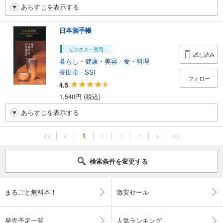
あらすじを表示する
日本酒手帳
ビジネス・実用
試し読み
暮らし・健康・美容
/
食・料理
長田卓
/
SSI
フォロー
4.5
1,540円 (税込)
あらすじを表示する
<<
<
1
・
・
・
>
>>
検索条件を変更する
まるごと無料本！
激安セール
発売予定一覧
人気ランキング