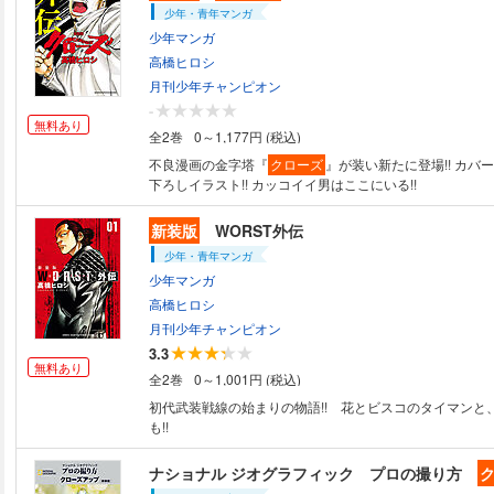
少年・青年マンガ
少年マンガ
高橋ヒロシ
月刊少年チャンピオン
-
無料あり
全2巻
0～1,177円 (税込)
不良漫画の金字塔『
クローズ
』が装い新たに登場!! カバ
下ろしイラスト!! カッコイイ男はここにいる!!
新装版
WORST外伝
少年・青年マンガ
少年マンガ
高橋ヒロシ
月刊少年チャンピオン
3.3
無料あり
全2巻
0～1,001円 (税込)
初代武装戦線の始まりの物語!! 花とビスコのタイマンと
も!!
ナショナル ジオグラフィック プロの撮り方