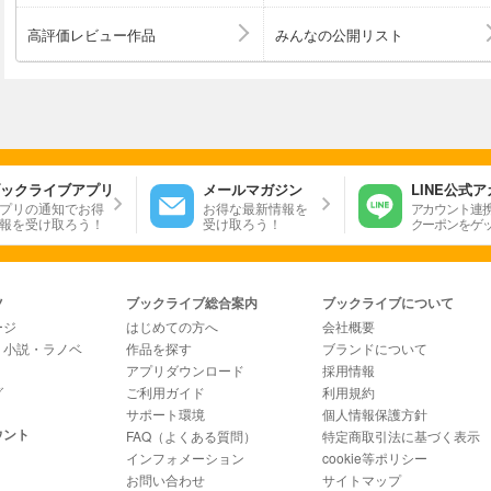
高評価レビュー作品
みんなの公開リスト
ックライブアプリ
メールマガジン
LINE公式
プリの通知でお得
お得な最新情報を
アカウント連
報を受け取ろう！
受け取ろう！
クーポンをゲ
ツ
ブックライブ総合案内
ブックライブについて
ージ
はじめての方へ
会社概要
・小説・ラノベ
作品を探す
ブランドについて
アプリダウンロード
採用情報
グ
ご利用ガイド
利用規約
サポート環境
個人情報保護方針
ウント
FAQ（よくある質問）
特定商取引法に基づく表示
インフォメーション
cookie等ポリシー
お問い合わせ
サイトマップ