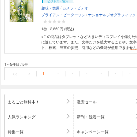
ビジネス・実用
/
趣味・実用
カメラ・ビデオ
/
ブライアン・ピーターソン
ナショナルジオグラフィック
-
1巻
2,860円 (税込)
※この商品はタブレットなど大きいディスプレイを備えた
に適しています。また、文字だけを拡大することや、文字
ト、検索、辞書の参照、引用などの機能が使用できません。 「誰も見
とのない美しい小宇宙。 その扉を開けてくれるのが
ク
世界です！」 今森光彦氏推薦 （写真家・切り絵作家） 花や昆虫などの定
番を、より質感を生かして撮影するための方法のほか、 
1～5件目
/
5件
追求するための多様な方法を紹介。 ●マクロレン
<<
<
1
・
・
・
・
・
・
ズ
アップレンズ、リバースアダプター ●広角レンズ、ズ
レンズ ●被写界深度と絞り ●背景をみせつつ
クローズ
アッ
をどのようにどの範囲をぼかすか 接写技術のノウハウを余すところなく解
説。 花や身近な被写体を手軽に撮れる
クローズ
アップに
で、今すぐ実践に活かせる！ 全作例に撮影データ付き。 ※本書は2014年
まるごと無料本！
激安セール
刊行の『ナショナル ジオグラフィック プロの撮り方
ク
の
新装版
です。
人気ランキング
新刊・続巻一覧
特集一覧
キャンペーン一覧