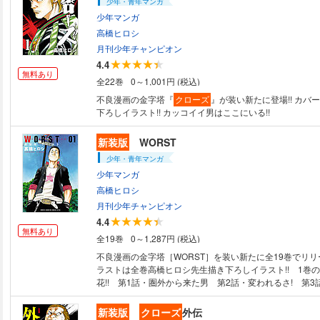
少年・青年マンガ
少年マンガ
高橋ヒロシ
月刊少年チャンピオン
4.4
無料あり
全22巻
0～1,001円 (税込)
不良漫画の金字塔『
クローズ
』が装い新たに登場!! カバ
下ろしイラスト!! カッコイイ男はここにいる!!
新装版
WORST
少年・青年マンガ
少年マンガ
高橋ヒロシ
月刊少年チャンピオン
4.4
無料あり
全19巻
0～1,287円 (税込)
不良漫画の金字塔［WORST］を装い新たに全19巻でリリ
ラストは全巻高橋ヒロシ先生描き下ろしイラスト!! 1巻
花!! 第1話・圏外から来た男 第2話・変われるさ! 第
校 第4話・番長宣言 第5話・天地を追え! 第6話・ヘリ
話・スズランノセンパイタチ の7話収録!!
新装版
クローズ
外伝