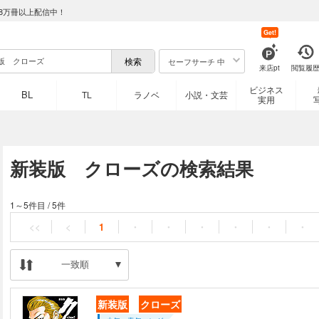
8万冊以上配信中！
Get!
セーフサーチ 中
来店pt
閲覧履
ビジネス
BL
TL
ラノベ
小説・文芸
実用
新装版 クローズの検索結果
1～5件目
/
5件
<<
<
1
・
・
・
・
・
・
一致順
新装版
クローズ