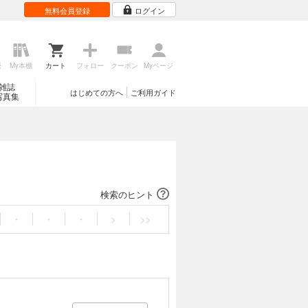
無料会員登録
ログイン
歴
My本棚
カート
フォロー
クーポン
Myページ
雑誌
はじめての方へ
ご利用ガイド
写真集
検索のヒント
・
・
・
>
>>