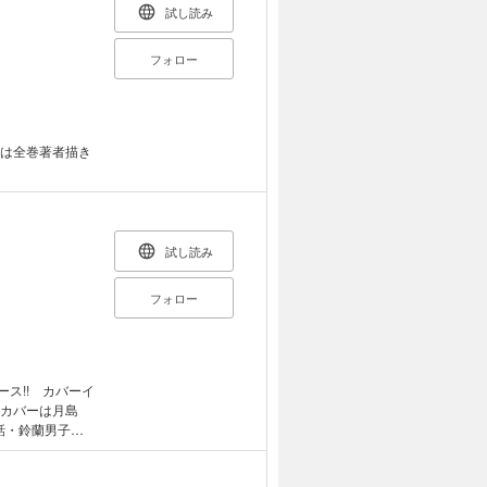
試し読み
フォロー
ーは全巻著者描き
試し読み
フォロー
ース!! カバーイ
のカバーは月島
3話・鈴蘭男子高
コプター 第7