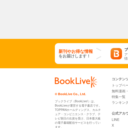
ブ
新刊やお得な情報
ア
をお届けします！
情
コンテン
トップペ
無料漫画
© BookLive Co., Ltd.
特集一覧
ブックライブ（BookLive!）は、
ランキン
BookLiveが運営する電子書店です。
TOPPANホールディングス、カルチ
公式アカ
ュア・コンビニエンス・クラブ、テ
レビ朝日の出資を受け、日本最大級
LINE
の電子書籍配信サービスを行ってい
X
ます。