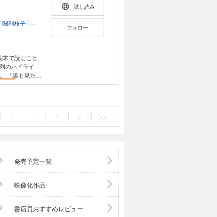
試し読み
/
/
関利枝子
武田正紀
フォロー
端末で読むこと
列のハイライ
たこ
ローズ
アップの
新しい表現方法を
ズ ●接写リング、
クロー
・
・
・
>
>>
ームレンズ、魚眼
プにする ●背景
特化しているの
発売予定一覧
ローズ
アップ』
映像化作品
書店員おすすめレビュー