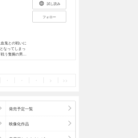
試し読み
フォロー
吸血鬼との戦いに
となってしまっ
と戦う隻腕の男が
士。
・
・
・
>
>>
発売予定一覧
映像化作品