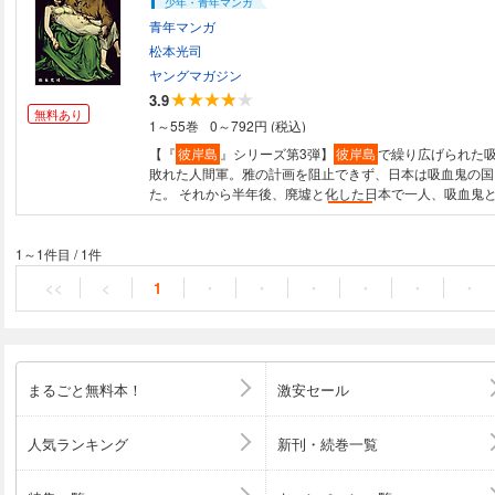
少年・青年マンガ
青年マンガ
松本光司
ヤングマガジン
3.9
無料あり
1～55巻
0～792円 (税込)
【『
彼岸島
』シリーズ第3弾】
彼岸島
で繰り広げられた
敗れた人間軍。雅の計画を阻止できず、日本は吸血鬼の国
た。 それから半年後、廃墟と化した日本で一人、吸血鬼
いた! その男の名は、宮本明。
彼岸島
で地獄を味わった戦
1～1件目
/
1件
<<
<
1
・
・
・
・
・
・
まるごと無料本！
激安セール
人気ランキング
新刊・続巻一覧