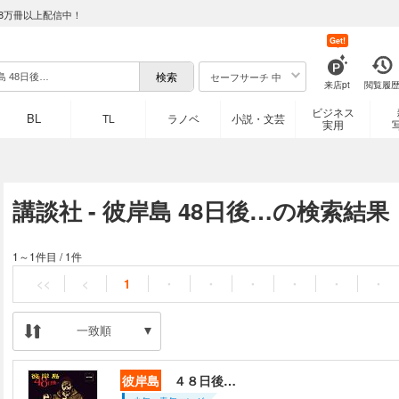
8万冊以上配信中！
Get!
セーフサーチ 中
来店pt
閲覧履
ビジネス
BL
TL
ラノベ
小説・文芸
実用
講談社 - 彼岸島 48日後…の検索結果
1～1件目
/
1件
<<
<
1
・
・
・
・
・
・
一致順
彼岸島
４８日後…