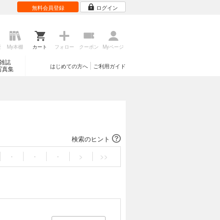
無料会員登録
ログイン
歴
My本棚
カート
フォロー
クーポン
Myページ
雑誌
はじめての方へ
ご利用ガイド
写真集
検索のヒント
・
・
・
>
>>