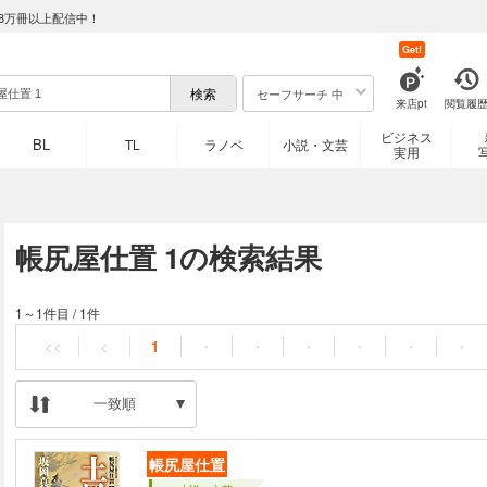
8万冊以上配信中！
Get!
セーフサーチ 中
来店pt
閲覧履
ビジネス
BL
TL
ラノベ
小説・文芸
実用
帳尻屋仕置 1の検索結果
1～1件目
/
1件
<<
<
1
・
・
・
・
・
・
一致順
帳尻屋仕置