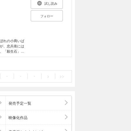
試し読み
フォロー
ぼれの小商いば
が、忠兵衛には
、「殺生石」柳
、「帳尻屋」忠
れを汲む、期待
・
・
・
>
>>
発売予定一覧
映像化作品