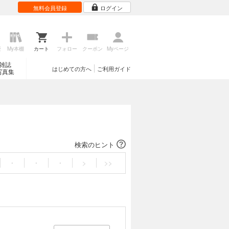
無料会員登録
ログイン
歴
My本棚
カート
フォロー
クーポン
Myページ
雑誌
はじめての方へ
ご利用ガイド
写真集
検索のヒント
・
・
・
>
>>