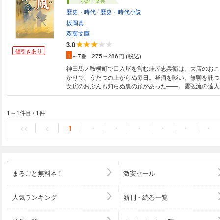
小説・文芸
/
歴史・時代
歴史・時代小説
坂岡真
双葉文庫
3.0
値引きあり
1
～7巻
275～286円 (税込)
神田馬ノ鞍横町で口入屋を営む蛙屋忠兵衛は、大店のおこ
かりで、うだつの上がらぬ毎日。昼酒を啖い、無聊を託つ
女房のおぶんも知らぬ裏の顔があった――。雲弘流の達人
左近。不傳流の若武者、琴引又四郎。そして稀代の仕掛人
兵衛。蔓延る悪に引導を渡す、人気の「帳尻屋始末」の流
の新シリーズ！
1～1件目
/
1件
<<
<
1
・
・
・
・
・
・
まるごと無料本！
激安セール
人気ランキング
新刊・続巻一覧