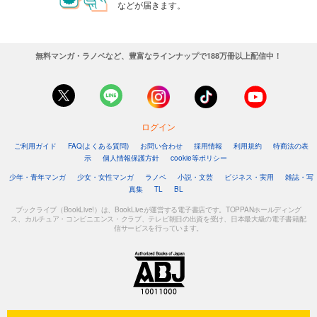
などが届きます。
無料マンガ・ラノベなど、豊富なラインナップで188万冊以上配信中！
ログイン
ご利用ガイド
FAQ(よくある質問)
お問い合わせ
採用情報
利用規約
特商法の表
示
個人情報保護方針
cookie等ポリシー
少年・青年マンガ
少女・女性マンガ
ラノベ
小説・文芸
ビジネス・実用
雑誌・写
真集
TL
BL
ブックライブ（BookLive!）は、BookLiveが運営する電子書店です。TOPPANホールディング
ス、カルチュア・コンビニエンス・クラブ、テレビ朝日の出資を受け、日本最大級の電子書籍配
信サービスを行っています。