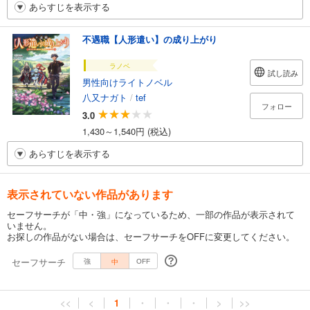
あらすじを表示する
不遇職【人形遣い】の成り上がり
ラノベ
試し読み
男性向けライトノベル
八又ナガト
/
tef
フォロー
3.0
1,430～1,540円 (税込)
あらすじを表示する
表示されていない作品があります
セーフサーチが「中・強」になっているため、一部の作品が表示されて
いません。
お探しの作品がない場合は、セーフサーチをOFFに変更してください。
セーフサーチ
中
強
OFF
<<
<
1
・
・
・
>
>>