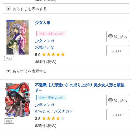
あらすじを表示する
少女人形
少女・女性マンガ
試し読み
少女マンガ
水城せとな
フォロー
5.0
完結
484円 (税込)
あらすじを表示する
不遇職【人形遣い】の成り上がり 美少女人形と最強
ま...
少年・青年マンガ
試し読み
少年マンガ
むらたん
/
八又ナガト
フォロー
3.8
完結
825円 (税込)