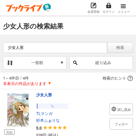
会員登録
ログイン
メニュー
少女人形の検索結果
検索
一致順
絞り込み
1～4件目
/
4件
検索のヒント
非表示の作品があります
少女人形
TL
試し読み
TLマンガ
杉本ふぁりな
フォロー
5.0
完結
528円 (税込)