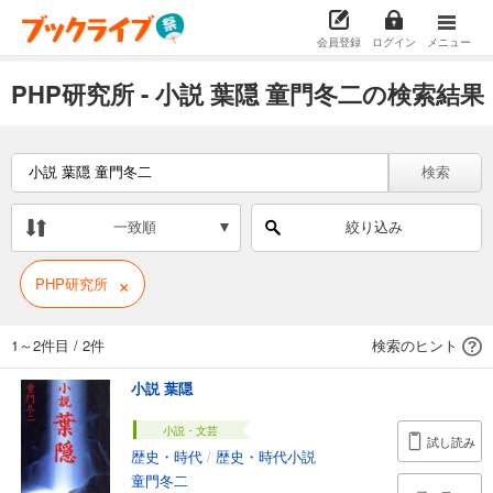
会員登録
ログイン
メニュー
PHP研究所 - 小説 葉隠 童門冬二の検索結果
検索
一致順
絞り込み
×
PHP研究所
1～2件目
/
2件
検索のヒント
小説 葉隠
小説・文芸
試し読み
歴史・時代
/
歴史・時代小説
童門冬二