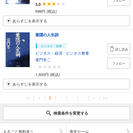
フォロー
3.0
599円 (税込)
あらすじを表示する
葉隠の人生訓
ビジネス・実用
試し読み
ビジネス・経済
/
ビジネス教養
童門冬二
フォロー
-
1,600円 (税込)
あらすじを表示する
<<
<
1
・
・
・
>
>>
検索条件を変更する
まるごと無料本！
激安セール