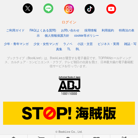
ログイン
ご利用ガイド
FAQ(よくある質問)
お問い合わせ
採用情報
利用規約
特商法の表
示
個人情報保護方針
cookie等ポリシー
少年・青年マンガ
少女・女性マンガ
ラノベ
小説・文芸
ビジネス・実用
雑誌・写
真集
TL
BL
ブックライブ（BookLive!）は、BookLiveが運営する電子書店です。TOPPANホールディング
ス、カルチュア・コンビニエンス・クラブ、テレビ朝日の出資を受け、日本最大級の電子書籍配
信サービスを行っています。
© BookLive Co., Ltd.