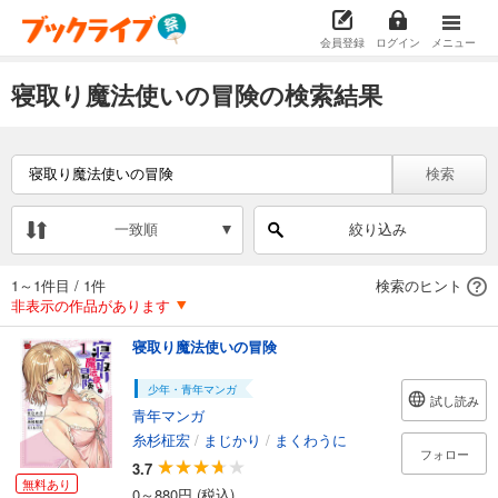
会員登録
ログイン
メニュー
寝取り魔法使いの冒険の検索結果
検索
一致順
絞り込み
1～1件目
/
1件
検索のヒント
非表示の作品があります
寝取り魔法使いの冒険
少年・青年マンガ
試し読み
青年マンガ
糸杉柾宏
/
まじかり
/
まくわうに
フォロー
3.7
無料あり
0～880円 (税込)