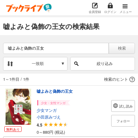
会員登録
ログイン
メニュー
嘘よみと偽飾の王女の検索結果
検索
一致順
絞り込み
1～1件目
/
1件
検索のヒント
嘘よみと偽飾の王女
少女・女性マンガ
試し読み
少女マンガ
小田原みづえ
フォロー
4.5
無料あり
0～880円 (税込)