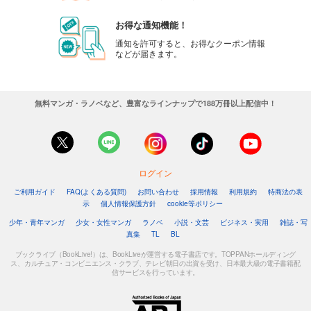
お得な通知機能！
通知を許可すると、お得なクーポン情報
などが届きます。
無料マンガ・ラノベなど、豊富なラインナップで188万冊以上配信中！
ログイン
ご利用ガイド
FAQ(よくある質問)
お問い合わせ
採用情報
利用規約
特商法の表
示
個人情報保護方針
cookie等ポリシー
少年・青年マンガ
少女・女性マンガ
ラノベ
小説・文芸
ビジネス・実用
雑誌・写
真集
TL
BL
ブックライブ（BookLive!）は、BookLiveが運営する電子書店です。TOPPANホールディング
ス、カルチュア・コンビニエンス・クラブ、テレビ朝日の出資を受け、日本最大級の電子書籍配
信サービスを行っています。