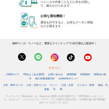
ジャンルや作家ごとなどに本を分類し
て、鍵もかけられます。
お得な通知機能！
通知を許可すると、お得なクーポン情報
などが届きます。
無料マンガ・ラノベなど、豊富なラインナップで188万冊以上配信中！
ログイン
ご利用ガイド
FAQ(よくある質問)
お問い合わせ
採用情報
利用規約
特商法の表
示
個人情報保護方針
cookie等ポリシー
少年・青年マンガ
少女・女性マンガ
ラノベ
小説・文芸
ビジネス・実用
雑誌・写
真集
TL
BL
ブックライブ（BookLive!）は、BookLiveが運営する電子書店です。TOPPANホールディング
ス、カルチュア・コンビニエンス・クラブ、テレビ朝日の出資を受け、日本最大級の電子書籍配
信サービスを行っています。