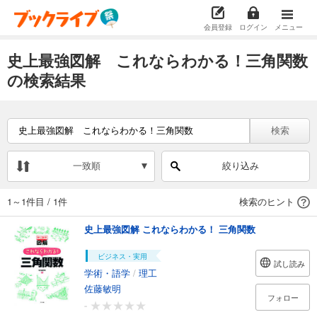
会員登録
ログイン
メニュー
史上最強図解 これならわかる！三角関数
の検索結果
検索
一致順
絞り込み
1～1件目
/
1件
検索のヒント
史上最強図解 これならわかる！ 三角関数
ビジネス・実用
試し読み
学術・語学
/
理工
佐藤敏明
フォロー
-