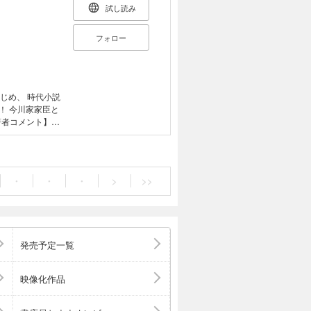
試し読み
フォロー
じめ、 時代小説
臣と
の戦国物で、かな
一巻目に仕上が
て甲斐に付き従っ
・
・
・
>
>>
、やがて義信の小
駿河を我がものに
川中島の戦いの
仲は決定的とな
だことで、義信は
発売予定一覧
寺に幽閉される。
を救い出そうと
活劇、新シリー
映像化作品