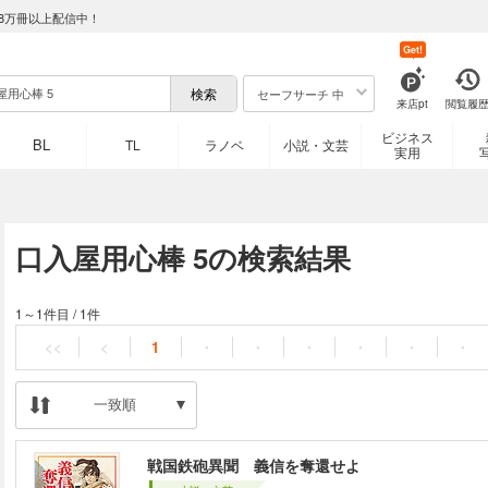
8万冊以上配信中！
Get!
セーフサーチ 中
来店pt
閲覧履
ビジネス
BL
TL
ラノベ
小説・文芸
実用
口入屋用心棒 5の検索結果
1～1件目
/
1件
<<
<
1
・
・
・
・
・
・
一致順
戦国鉄砲異聞 義信を奪還せよ