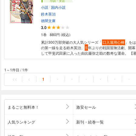
小説・文芸
/
小説
国内小説
鈴木英治
徳間文庫
3.0
1巻
880円 (税込)
累計300万部突破の大人気シリーズ「
口入屋用心棒
」をは
の第一線を走る鈴木英治、
5
年ぶりの戦国冒険活劇、開幕！ 今川家家
して甲斐武田家に入った由比藤弥之助の数奇な運命。 【著者コメント】
『義元謀殺』でデビューした私にとって 今作は五年ぶり
り力が入りました。 その甲斐あって、とてもおもしろい 
ったと自負しています。 ――鈴木英治 武田との同盟の証として信玄の嫡
1～1件目
/
1件
男・義信に嫁いだ今川義元の娘・日奈姫。 その供侍とし
<<
<
1
・
・
・
・
・
・
てきた由比藤弥之助は鉄砲の腕を見込まれ 指南役となり
姓となる。 桶狭間の戦いで義元が討ち死にしたのを機に
しようとする信玄。 妻の生家を守ろうと反対する義信。 
折、義信が独断で動いたことを信玄に咎められ、父子の不
る。 さらに信玄が義元の仇である織田信長と同盟を結ん
まるごと無料本！
激安セール
父を亡きものにしようとするが、 逆に謀反の疑いで東光
弥之介は旧臣の長坂清四郎勝繁、曽根周防守昌清らと義信
するが失敗、 ただひとり生き残る――。 書下し時代冒険
人気ランキング
新刊・続巻一覧
ズ開幕！