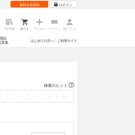
無料会員登録
ログイン
歴
My本棚
カート
フォロー
クーポン
Myページ
雑誌
はじめての方へ
ご利用ガイド
写真集
検索のヒント
・
・
・
>
>>