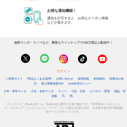
お得な通知機能！
通知を許可すると、お得なクーポン情報
などが届きます。
無料マンガ・ラノベなど、豊富なラインナップで188万冊以上配信中！
ログイン
ご利用ガイド
FAQ(よくある質問)
お問い合わせ
採用情報
利用規約
特商法の表
示
個人情報保護方針
cookie等ポリシー
少年・青年マンガ
少女・女性マンガ
ラノベ
小説・文芸
ビジネス・実用
雑誌・写
真集
TL
BL
ブックライブ（BookLive!）は、BookLiveが運営する電子書店です。TOPPANホールディング
ス、カルチュア・コンビニエンス・クラブ、テレビ朝日の出資を受け、日本最大級の電子書籍配
信サービスを行っています。