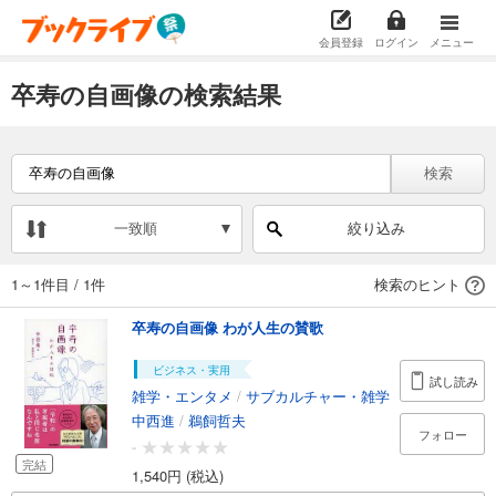
会員登録
ログイン
メニュー
卒寿の自画像の検索結果
検索
一致順
絞り込み
1～1件目
/
1件
検索のヒント
卒寿の自画像 わが人生の賛歌
ビジネス・実用
試し読み
雑学・エンタメ
/
サブカルチャー・雑学
中西進
/
鵜飼哲夫
フォロー
-
完結
1,540円 (税込)