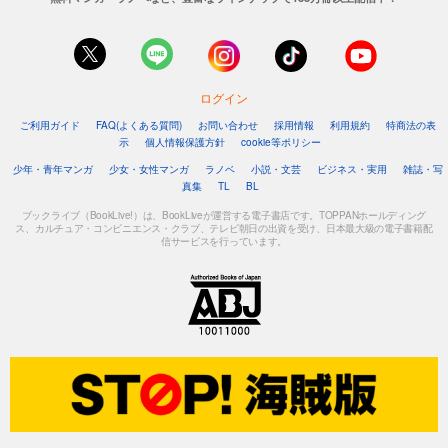
ログイン
ご利用ガイド
FAQ(よくある質問)
お問い合わせ
採用情報
利用規約
特商法の表
示
個人情報保護方針
cookie等ポリシー
少年・青年マンガ
少女・女性マンガ
ラノベ
小説・文芸
ビジネス・実用
雑誌・写
真集
TL
BL
ブックライブ（BookLive!）は、BookLiveが運営する電子書店です。TOPPANホールディング
ス、カルチュア・コンビニエンス・クラブ、テレビ朝日の出資を受け、日本最大級の電子書籍配
信サービスを行っています。