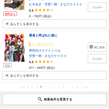
むすあき
/
空埜一樹
/
さなだケイスイ
フォロー
4.3
無料あり
0～792円 (税込)
あらすじを表示する
勇者と呼ばれた後に
ラノベ
試し読み
男性向けライトノベル
空埜一樹
/
さなだケイスイ
フォロー
4.4
完結
671～693円 (税込)
あらすじを表示する
<<
<
1
・
・
・
>
>>
検索条件を変更する