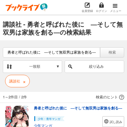
会員登録
ログイン
メニュー
講談社 - 勇者と呼ばれた後に ―そして無
双男は家族を創る―の検索結果
検索
一致順
絞り込み
×
講談社
1～2件目
/
2件
検索のヒント
勇者と呼ばれた後に ―そして無双男は家族を創る―
少年・青年マンガ
試し読み
少年マンガ