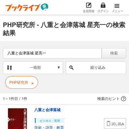
会員登録
ログイン
メニュー
PHP研究所 - 八重と会津落城 星亮一の検索
結果
検索
一致順
絞り込み
×
PHP研究所
1～1件目
/
1件
検索のヒント
八重と会津落城
ビジネス・実用
試し読み
学術・語学
/
教育