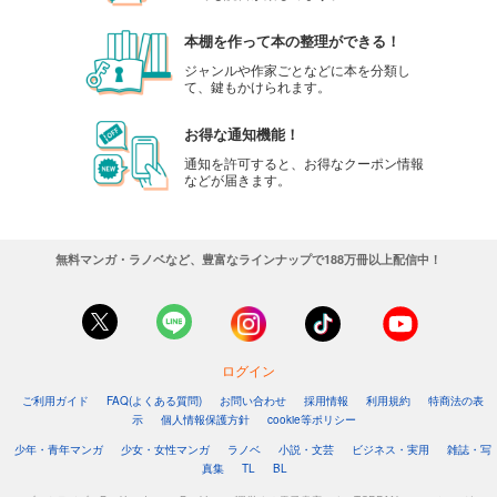
本棚を作って本の整理ができる！
ジャンルや作家ごとなどに本を分類し
て、鍵もかけられます。
お得な通知機能！
通知を許可すると、お得なクーポン情報
などが届きます。
無料マンガ・ラノベなど、豊富なラインナップで188万冊以上配信中！
ログイン
ご利用ガイド
FAQ(よくある質問)
お問い合わせ
採用情報
利用規約
特商法の表
示
個人情報保護方針
cookie等ポリシー
少年・青年マンガ
少女・女性マンガ
ラノベ
小説・文芸
ビジネス・実用
雑誌・写
真集
TL
BL