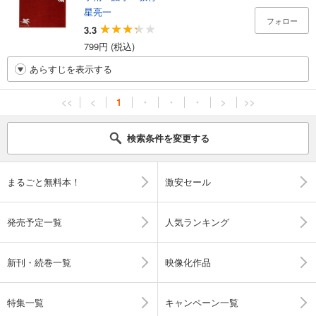
星亮一
フォロー
3.3
799円 (税込)
あらすじを表示する
<<
<
1
・
・
・
>
>>
検索条件を変更する
まるごと無料本！
激安セール
発売予定一覧
人気ランキング
新刊・続巻一覧
映像化作品
特集一覧
キャンペーン一覧