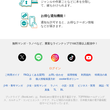
ジャンルや作家ごとなどに本を分類し
て、鍵もかけられます。
お得な通知機能！
通知を許可すると、お得なクーポン情報
などが届きます。
無料マンガ・ラノベなど、豊富なラインナップで188万冊以上配信中！
ログイン
ご利用ガイド
FAQ(よくある質問)
お問い合わせ
採用情報
利用規約
特商法の表
示
個人情報保護方針
cookie等ポリシー
少年・青年マンガ
少女・女性マンガ
ラノベ
小説・文芸
ビジネス・実用
雑誌・写
真集
TL
BL
ブックライブ（BookLive!）は、BookLiveが運営する電子書店です。TOPPANホールディング
ス、カルチュア・コンビニエンス・クラブ、テレビ朝日の出資を受け、日本最大級の電子書籍配
信サービスを行っています。