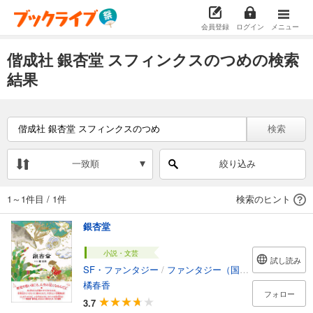
会員登録
ログイン
メニュー
偕成社 銀杏堂 スフィンクスのつめの検索
結果
検索
一致順
絞り込み
1～1件目
/
1件
検索のヒント
銀杏堂
小説・文芸
試し読み
SF・ファンタジー
/
ファンタジー（国内）
橘春香
フォロー
3.7