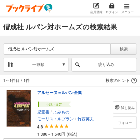
会員登録
ログイン
メニュー
偕成社 ルパン対ホームズの検索結果
検索
一致順
絞り込み
1～1件目
/
1件
検索のヒント
アルセーヌ＝ルパン全集
小説・文芸
試し読み
児童書
/
よみもの
モーリス・ルブラン
/
竹西英夫
フォロー
4.8
1,386～1,540円 (税込)