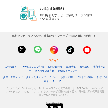
お得な通知機能！
通知を許可すると、お得なクーポン情報
などが届きます。
無料マンガ・ラノベなど、豊富なラインナップで188万冊以上配信中！
ログイン
ご利用ガイド
FAQ(よくある質問)
お問い合わせ
採用情報
利用規約
特商法の表
示
個人情報保護方針
cookie等ポリシー
少年・青年マンガ
少女・女性マンガ
ラノベ
小説・文芸
ビジネス・実用
雑誌・写
真集
TL
BL
ブックライブ（BookLive!）は、BookLiveが運営する電子書店です。TOPPANホールディング
ス、カルチュア・コンビニエンス・クラブ、テレビ朝日の出資を受け、日本最大級の電子書籍配
信サービスを行っています。