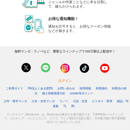
ジャンルや作家ごとなどに本を分類し
て、鍵もかけられます。
お得な通知機能！
通知を許可すると、お得なクーポン情報
などが届きます。
無料マンガ・ラノベなど、豊富なラインナップで188万冊以上配信中！
ログイン
ご利用ガイド
FAQ(よくある質問)
お問い合わせ
採用情報
利用規約
特商法の表
示
個人情報保護方針
cookie等ポリシー
少年・青年マンガ
少女・女性マンガ
ラノベ
小説・文芸
ビジネス・実用
雑誌・写
真集
TL
BL
ブックライブ（BookLive!）は、BookLiveが運営する電子書店です。TOPPANホールディング
ス、カルチュア・コンビニエンス・クラブ、テレビ朝日の出資を受け、日本最大級の電子書籍配
信サービスを行っています。