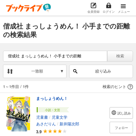
会員登録
ログイン
メニュー
偕成社 まっしょうめん！ 小手までの距離
の検索結果
検索
一致順
絞り込み
1～1件目
/
1件
検索のヒント
まっしょうめん！
小説・文芸
試し読み
児童書
/
児童文学
あさだりん
/
新井陽次郎
フォロー
3.9