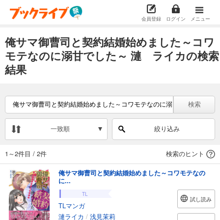
会員登録
ログイン
メニュー
俺サマ御曹司と契約結婚始めました～コワ
モテなのに溺甘でした～ 漣 ライカの検索
結果
検索
一致順
絞り込み
1～2件目
/
2件
検索のヒント
俺サマ御曹司と契約結婚始めました～コワモテなの
に...
TL
試し読み
TLマンガ
漣ライカ
/
浅見茉莉