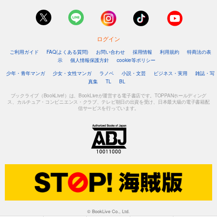
ログイン
ご利用ガイド
FAQ(よくある質問)
お問い合わせ
採用情報
利用規約
特商法の表
示
個人情報保護方針
cookie等ポリシー
少年・青年マンガ
少女・女性マンガ
ラノベ
小説・文芸
ビジネス・実用
雑誌・写
真集
TL
BL
ブックライブ（BookLive!）は、BookLiveが運営する電子書店です。TOPPANホールディング
ス、カルチュア・コンビニエンス・クラブ、テレビ朝日の出資を受け、日本最大級の電子書籍配
信サービスを行っています。
© BookLive Co., Ltd.