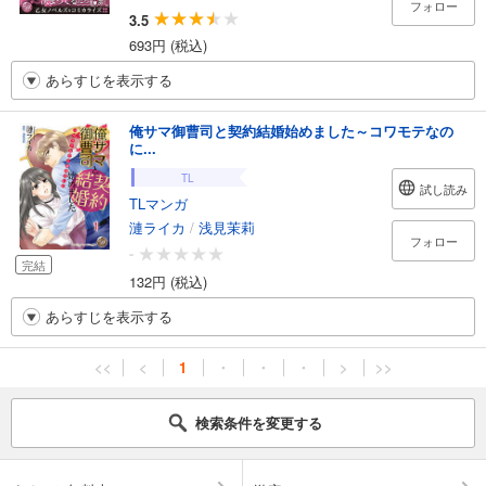
フォロー
3.5
693円 (税込)
あらすじを表示する
俺サマ御曹司と契約結婚始めました～コワモテなの
に...
TL
試し読み
TLマンガ
漣ライカ
/
浅見茉莉
フォロー
-
完結
132円 (税込)
あらすじを表示する
<<
<
1
・
・
・
>
>>
検索条件を変更する