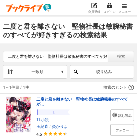
会員登録
ログイン
メニュー
二度と君を離さない 堅物社長は敏腕秘書
のすべてが好きすぎるの検索結果
検索
一致順
絞り込み
1～1件目
/
1件
検索のヒント
二度と君を離さない 堅物社長は敏腕秘書のすべて
が...
TL
試し読み
TL小説
玉紀直
/
炎かりよ
フォロー
4.5