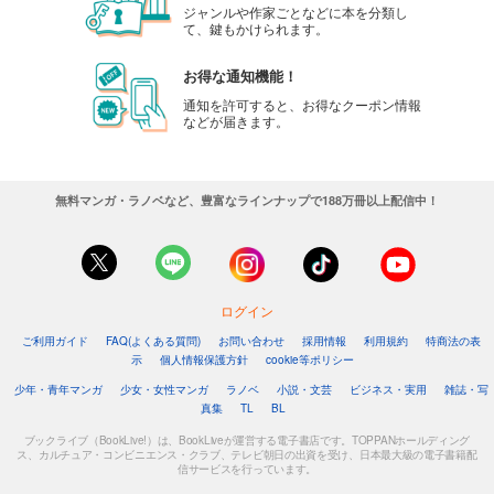
ジャンルや作家ごとなどに本を分類し
て、鍵もかけられます。
お得な通知機能！
通知を許可すると、お得なクーポン情報
などが届きます。
無料マンガ・ラノベなど、豊富なラインナップで188万冊以上配信中！
ログイン
ご利用ガイド
FAQ(よくある質問)
お問い合わせ
採用情報
利用規約
特商法の表
示
個人情報保護方針
cookie等ポリシー
少年・青年マンガ
少女・女性マンガ
ラノベ
小説・文芸
ビジネス・実用
雑誌・写
真集
TL
BL
ブックライブ（BookLive!）は、BookLiveが運営する電子書店です。TOPPANホールディング
ス、カルチュア・コンビニエンス・クラブ、テレビ朝日の出資を受け、日本最大級の電子書籍配
信サービスを行っています。