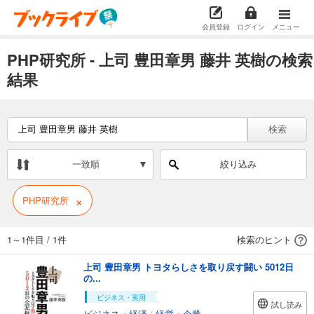
会員登録
ログイン
メニュー
PHP研究所 - 上司 豊田章男 藤井 英樹の検索
結果
検索
一致順
絞り込み
×
PHP研究所
1～1件目
/
1件
検索のヒント
上司 豊田章男 トヨタらしさを取り戻す闘い 5012日
の...
ビジネス・実用
試し読み
ビジネス・経済
/
経営・企業