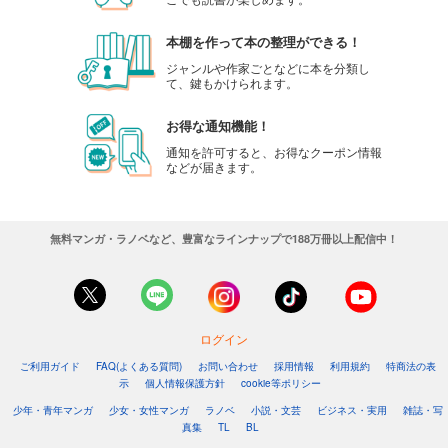
本棚を作って本の整理ができる！
ジャンルや作家ごとなどに本を分類し
て、鍵もかけられます。
お得な通知機能！
通知を許可すると、お得なクーポン情報
などが届きます。
無料マンガ・ラノベなど、豊富なラインナップで188万冊以上配信中！
ログイン
ご利用ガイド
FAQ(よくある質問)
お問い合わせ
採用情報
利用規約
特商法の表
示
個人情報保護方針
cookie等ポリシー
少年・青年マンガ
少女・女性マンガ
ラノベ
小説・文芸
ビジネス・実用
雑誌・写
真集
TL
BL