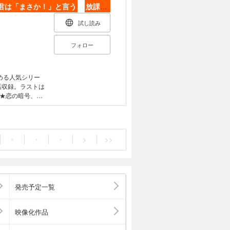
君は「まさか！」と言う
放課後ミステリー
試し読み
フォロー
める人気シリー
話収録。ラストは
★恋の暗号、消
られたショート
ーだから、朝読
ングをお約束！
レット／坂道の
・
・
・
>
>>
／よいこたち／
る幽霊／名探偵
発売予定一覧
映像化作品