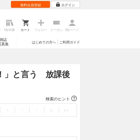
無料会員登録
ログイン
歴
My本棚
カート
フォロー
クーポン
Myページ
雑誌
はじめての方へ
ご利用ガイド
写真集
か！」と言う 放課後
検索のヒント
・
・
・
>
>>