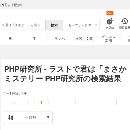
8万冊以上配信中！
Get!
セーフサーチ 中
来店pt
閲覧履
ビジネス
BL
TL
ラノベ
小説・文芸
実用
PHP研究所 - ラストで君は「まさ
ミステリー PHP研究所の検索結果
1～1件目
/
1件
<<
<
1
・
・
・
・
・
・
一致順