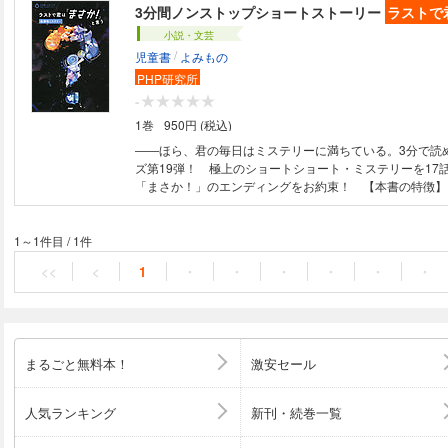
3分間ノンストップショートストーリー
ラストで
小説・文芸
/
児童書
よみもの
PHP研究所
-
1巻
950円 (税込)
――ほら、君の毎日はミステリーに満ちている。3分で読
ズ第19弾！ 極上のショートショート・ミステリーを17
「まさか！」のエンディングをお約束！ 【本書の特徴】
えたおやつ、幽霊騒動、家族の秘密……「謎」が散りばめ
ショートを17話収録！ ★3分で読めるショートストーリ
にもぴったり。 ★ラストには「まさか！」のエンディ
1～1件目
/
1件
【もくじ】●プロローグ／六年四組の儀式／恋の暗号／マ
<<
<
1
・
・
・
・
・
・
おばあさん／最有力候補／騒がしい幽霊／秘密の交換日記
鏡の向こう側／お坊ちゃまは名探偵／取り調べ／立ち止ま
ミチルの事件簿／赤いビー玉／ボイスチャット／私の欠片
まるごと無料本！
激安セール
人気ランキング
新刊・続巻一覧