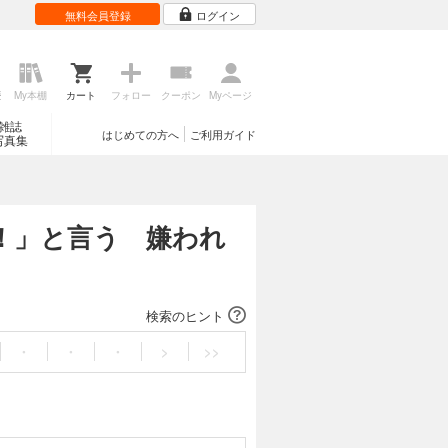
無料会員登録
ログイン
歴
My本棚
カート
フォロー
クーポン
Myページ
雑誌
はじめての方へ
ご利用ガイド
写真集
か！」と言う 嫌われ
検索のヒント
・
・
・
>
>>