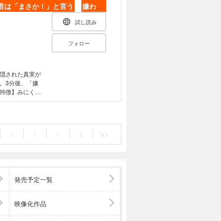
君は「まさか！」と言う
嫌われものの真実
試し読み
フォロー
隠された真実が
。3分後、「嫌
特徴】みにくい
 苦手な黒猫が
嫌われもの」が
ローグ／さわやか
いアヒルの子／
・
・
・
>
>>
の夢／美男美女
星におじゃま／
ラブ／素直じゃ
街で
発売予定一覧
映像化作品