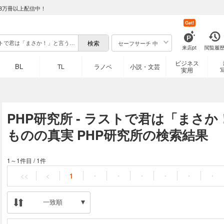
8万冊以上配信中！
Get!
セーフサーチ 中
来店pt
閲覧履
ビジネス
BL
TL
ラノベ
小説・文芸
実用
PHP研究所 - ラストで君は「まさ
ものの真実 PHP研究所の検索結果
1～1件目
/
1件
<<
<
1
・
・
・
・
・
・
一致順