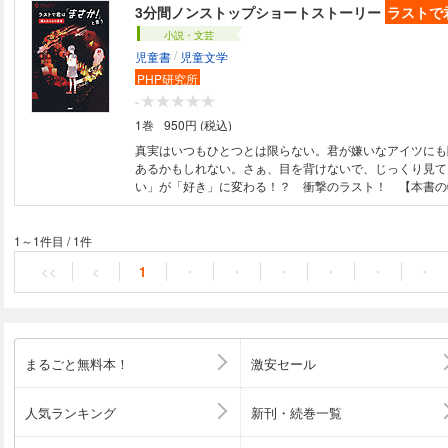
3分間ノンストップショートストーリー
ラストで
小説・文芸
/
児童書
児童文学
PHP研究所
-
1巻
950円 (税込)
真実はいつもひとつとは限らない。君が嫌いなアイツにも
あるかもしれない。さぁ、目を背けないで、じっくり見て
い」が「好き」に変わる！？ 衝撃のラスト！ 【本書の
アヒルの子が「みにくい」と言われる本当の理由とは！？
幸運をもたらしてくれる！？ 黒猫の正体は実は……。「
テーマのショートショートを20話収録！ 【目次】プロ
1～1件目
/
1件
月曜日／毛嫌いしないで／人類の敵／ゾンビール／みにく
<<
<
1
・
・
・
・
・
・
自分が変われば、すべてが変わる／外来種おじさん／人類
の村／鬼のふるさと／読書感想文／人気番組・あなたの惑
嫌われ者の最後の願い／ひきちぎり小僧／赤ずきんちゃん
ないにもほどがある／野菜嫌い／嫌われ屋／黒猫に出会う
まるごと無料本！
激安セール
人気ランキング
新刊・続巻一覧