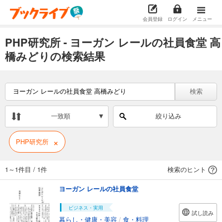
会員登録
ログイン
メニュー
PHP研究所 - ヨーガン レールの社員食堂 高
橋みどりの検索結果
検索
一致順
絞り込み
×
PHP研究所
1～1件目
/
1件
検索のヒント
ヨーガン レールの社員食堂
ビジネス・実用
試し読み
暮らし・健康・美容
/
食・料理