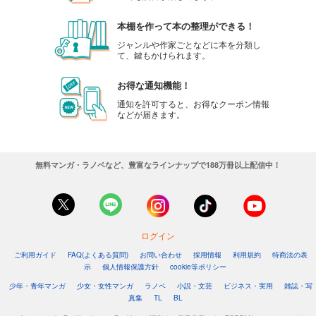
本棚を作って本の整理ができる！
ジャンルや作家ごとなどに本を分類し
て、鍵もかけられます。
お得な通知機能！
通知を許可すると、お得なクーポン情報
などが届きます。
無料マンガ・ラノベなど、豊富なラインナップで188万冊以上配信中！
ログイン
ご利用ガイド
FAQ(よくある質問)
お問い合わせ
採用情報
利用規約
特商法の表
示
個人情報保護方針
cookie等ポリシー
少年・青年マンガ
少女・女性マンガ
ラノベ
小説・文芸
ビジネス・実用
雑誌・写
真集
TL
BL