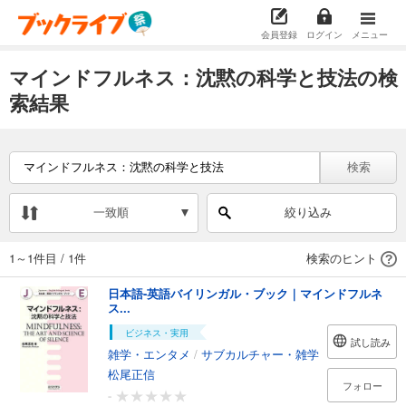
会員登録
ログイン
メニュー
マインドフルネス：沈黙の科学と技法の検
索結果
検索
一致順
絞り込み
1～1件目
/
1件
検索のヒント
日本語-英語バイリンガル・ブック｜マインドフルネ
ス...
ビジネス・実用
試し読み
雑学・エンタメ
/
サブカルチャー・雑学
松尾正信
フォロー
-