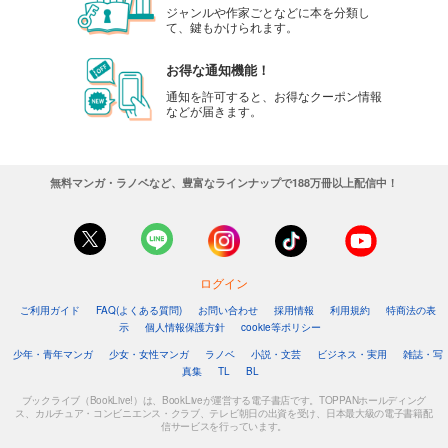
ジャンルや作家ごとなどに本を分類し
て、鍵もかけられます。
お得な通知機能！
通知を許可すると、お得なクーポン情報
などが届きます。
無料マンガ・ラノベなど、豊富なラインナップで188万冊以上配信中！
ログイン
ご利用ガイド
FAQ(よくある質問)
お問い合わせ
採用情報
利用規約
特商法の表
示
個人情報保護方針
cookie等ポリシー
少年・青年マンガ
少女・女性マンガ
ラノベ
小説・文芸
ビジネス・実用
雑誌・写
真集
TL
BL
ブックライブ（BookLive!）は、BookLiveが運営する電子書店です。TOPPANホールディング
ス、カルチュア・コンビニエンス・クラブ、テレビ朝日の出資を受け、日本最大級の電子書籍配
信サービスを行っています。