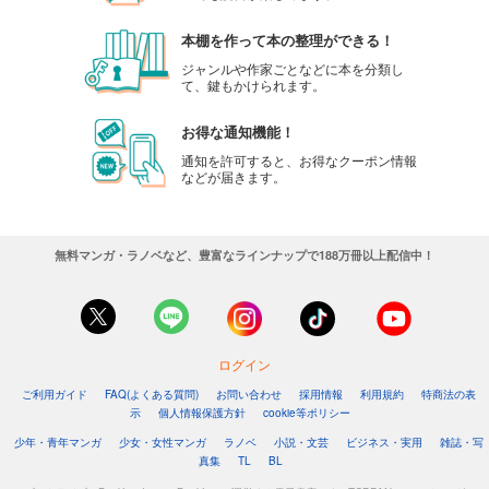
本棚を作って本の整理ができる！
ジャンルや作家ごとなどに本を分類し
て、鍵もかけられます。
お得な通知機能！
通知を許可すると、お得なクーポン情報
などが届きます。
無料マンガ・ラノベなど、豊富なラインナップで188万冊以上配信中！
ログイン
ご利用ガイド
FAQ(よくある質問)
お問い合わせ
採用情報
利用規約
特商法の表
示
個人情報保護方針
cookie等ポリシー
少年・青年マンガ
少女・女性マンガ
ラノベ
小説・文芸
ビジネス・実用
雑誌・写
真集
TL
BL