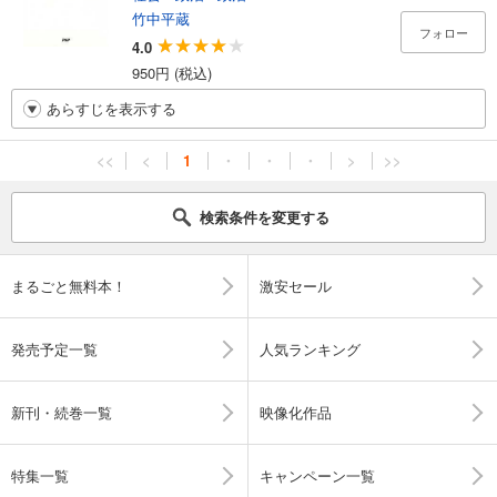
竹中平蔵
フォロー
4.0
950円 (税込)
あらすじを表示する
<<
<
1
・
・
・
>
>>
検索条件を変更する
まるごと無料本！
激安セール
発売予定一覧
人気ランキング
新刊・続巻一覧
映像化作品
特集一覧
キャンペーン一覧