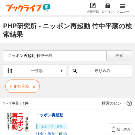
会員登録
ログイン
メニュー
PHP研究所 - ニッポン再起動 竹中平蔵の検
索結果
検索
一致順
絞り込み
×
PHP研究所
1～1件目
/
1件
検索のヒント
ニッポン再起動
ビジネス・実用
試し読み
社会・政治
/
政治