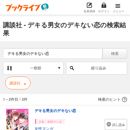
会員登録
ログイン
メニュー
講談社 - デキる男女のデキない恋の検索結
果
検索
一致順
絞り込み
×
講談社
1～2件目
/
2件
検索のヒント
デキる男女のデキない恋
少女・女性マンガ
試し読み
女性マンガ