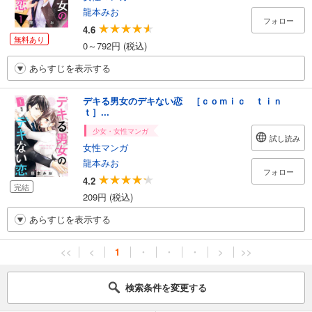
龍本みお
フォロー
4.6
無料あり
0～792円 (税込)
あらすじを表示する
デキる男女のデキない恋 ［ｃｏｍｉｃ ｔｉｎ
ｔ］...
少女・女性マンガ
試し読み
女性マンガ
龍本みお
フォロー
4.2
完結
209円 (税込)
あらすじを表示する
<<
<
1
・
・
・
>
>>
検索条件を変更する