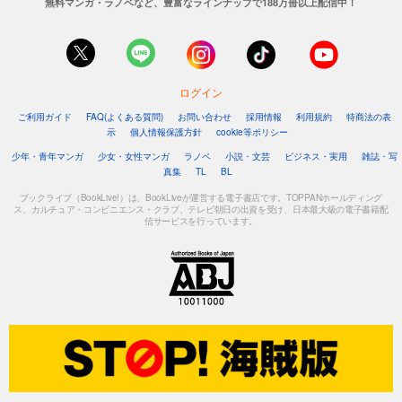
無料マンガ・ラノベなど、豊富なラインナップで188万冊以上配信中！
ログイン
ご利用ガイド
FAQ(よくある質問)
お問い合わせ
採用情報
利用規約
特商法の表
示
個人情報保護方針
cookie等ポリシー
少年・青年マンガ
少女・女性マンガ
ラノベ
小説・文芸
ビジネス・実用
雑誌・写
真集
TL
BL
ブックライブ（BookLive!）は、BookLiveが運営する電子書店です。TOPPANホールディング
ス、カルチュア・コンビニエンス・クラブ、テレビ朝日の出資を受け、日本最大級の電子書籍配
信サービスを行っています。